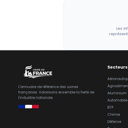
Les in
représent
Secteurs
Aéronautiq
Agroalimen
L'annuaire de référence des usines
françaises. Valorisons ensemble la fierté de
Aluminium
l'industrie nationale.
Automobile
BTP
Chimie
Défense