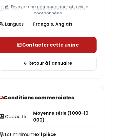
Envoyez une demande pour obtenir les
Horaires
Lundi-Vendredi 8h-17h
coordonnées
Langues
Français, Anglais
Contacter cette usine
Retour à l'annuaire
Conditions commerciales
Moyenne série (1 000-10
Capacité
000)
Lot minimum
ex 1 pièce