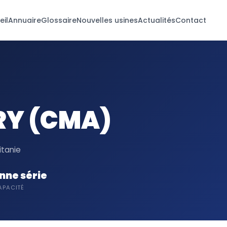
eil
Annuaire
Glossaire
Nouvelles usines
Actualités
Contact
RY (CMA)
itanie
ne série
APACITÉ