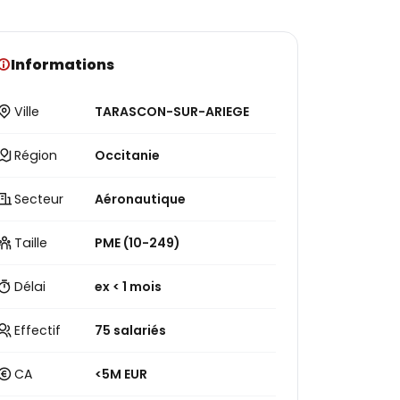
Informations
Ville
TARASCON-SUR-ARIEGE
Région
Occitanie
Secteur
Aéronautique
Taille
PME (10-249)
Délai
ex < 1 mois
Effectif
75 salariés
CA
<5M EUR