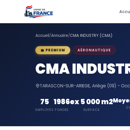
Accu
Accueil
/
Annuaire
/
CMA INDUSTRY (CMA)
AÉRONAUTIQUE
PREMIUM
CMA INDUST
TARASCON-SUR-ARIEGE, Ariège (09) - Occ
Moyen
75
1986
ex 5 000 m2
C
EMPLOYÉS
FONDÉE
SURFACE