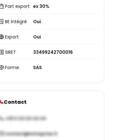
Part export
ex 30%
BE intégré
Oui
Export
Oui
SIRET
33499242700016
Forme
SAS
Contact
+33 X XX XX XX XX
contact@entreprise.fr