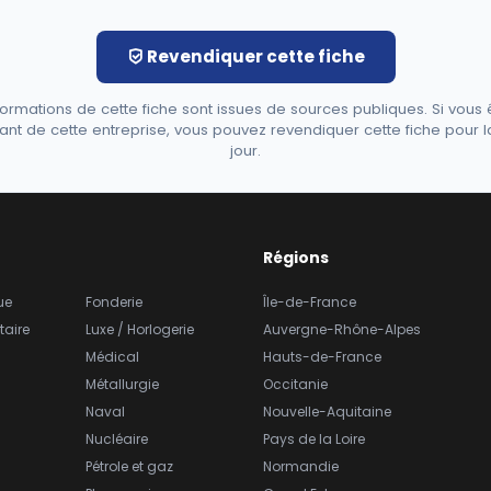
Revendiquer cette fiche
formations de cette fiche sont issues de sources publiques. Si vous 
ant de cette entreprise, vous pouvez revendiquer cette fiche pour l
jour.
Régions
ue
Fonderie
Île-de-France
taire
Luxe / Horlogerie
Auvergne-Rhône-Alpes
Médical
Hauts-de-France
Métallurgie
Occitanie
Naval
Nouvelle-Aquitaine
Nucléaire
Pays de la Loire
Pétrole et gaz
Normandie