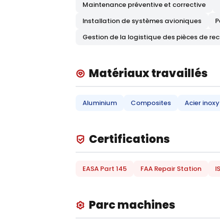
Maintenance préventive et corrective
Installation de systèmes avioniques
P
Gestion de la logistique des pièces de r
Matériaux travaillés
Aluminium
Composites
Acier inox
Certifications
EASA Part 145
FAA Repair Station
I
Parc machines