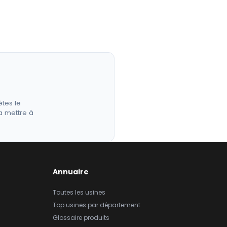
êtes le
a mettre à
Annuaire
Toutes les usines
Top usines par département
Glossaire produits