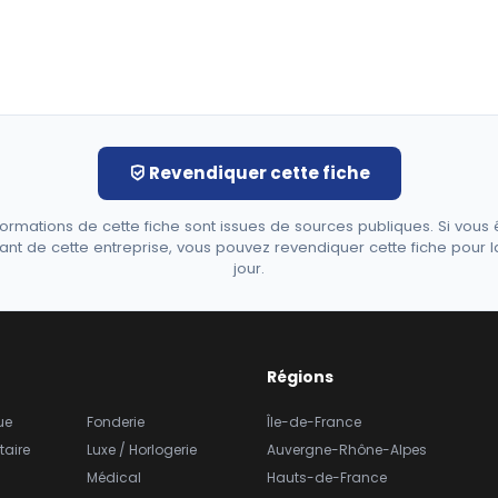
Revendiquer cette fiche
formations de cette fiche sont issues de sources publiques. Si vous 
ant de cette entreprise, vous pouvez revendiquer cette fiche pour l
jour.
Régions
ue
Fonderie
Île-de-France
taire
Luxe / Horlogerie
Auvergne-Rhône-Alpes
Médical
Hauts-de-France