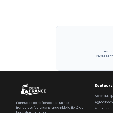
Les in
représent
Secteurs
Aéronautiq
Agroalimen
L'annuaire de référence des usines
françaises. Valorisons ensemble la fierté de
Aluminium
l'industrie nationale.