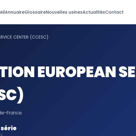
eil
Annuaire
Glossaire
Nouvelles usines
Actualités
Contact
ERVICE CENTER (CCESC)
TION EUROPEAN S
SC)
-de-France
série
TÉ