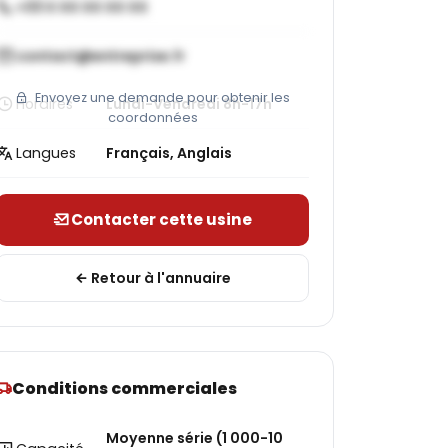
+33 X XX XX XX XX
contact@entreprise.fr
Envoyez une demande pour obtenir les
Horaires
Lundi-Vendredi 8h-17h
coordonnées
Langues
Français, Anglais
Contacter cette usine
Retour à l'annuaire
Conditions commerciales
Moyenne série (1 000-10