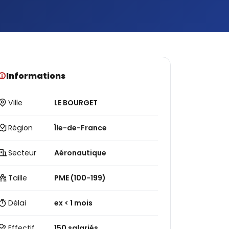
Informations
Ville
LE BOURGET
Région
Île-de-France
Secteur
Aéronautique
Taille
PME (100-199)
Délai
ex < 1 mois
Effectif
150 salariés