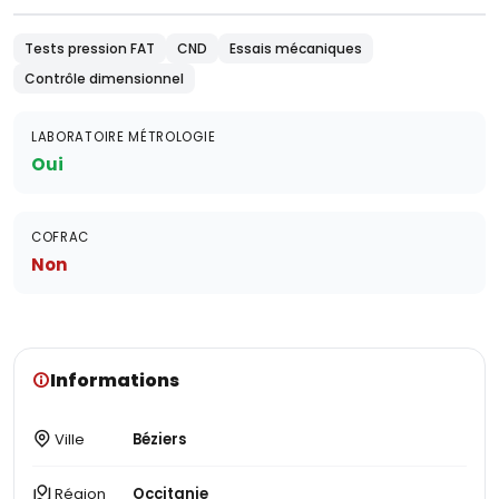
Tests pression FAT
CND
Essais mécaniques
Contrôle dimensionnel
LABORATOIRE MÉTROLOGIE
Oui
COFRAC
Non
Informations
Ville
Béziers
Région
Occitanie