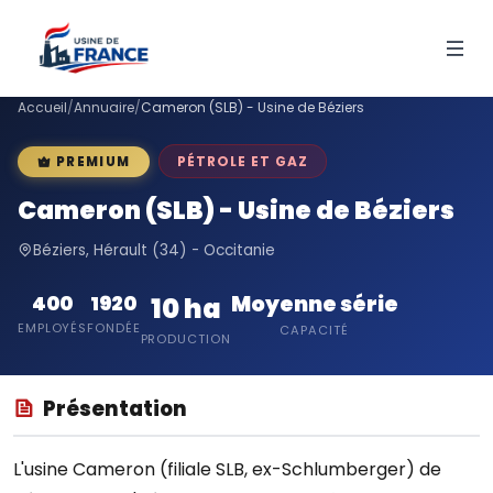
Accueil
/
Annuaire
/
Cameron (SLB) - Usine de Béziers
PÉTROLE ET GAZ
PREMIUM
Cameron (SLB) - Usine de Béziers
Béziers, Hérault (34) - Occitanie
Moyenne série
400
1920
10 ha
EMPLOYÉS
FONDÉE
CAPACITÉ
PRODUCTION
Présentation
L'usine Cameron (filiale SLB, ex-Schlumberger) de