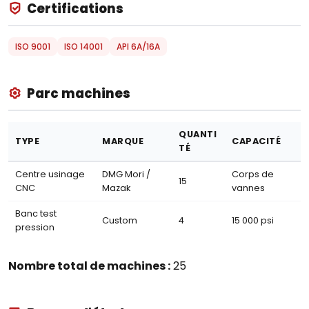
Certifications
ISO 9001
ISO 14001
API 6A/16A
Parc machines
QUANTI
TYPE
MARQUE
CAPACITÉ
TÉ
Centre usinage
DMG Mori /
Corps de
15
CNC
Mazak
vannes
Banc test
Custom
4
15 000 psi
pression
Nombre total de machines :
25