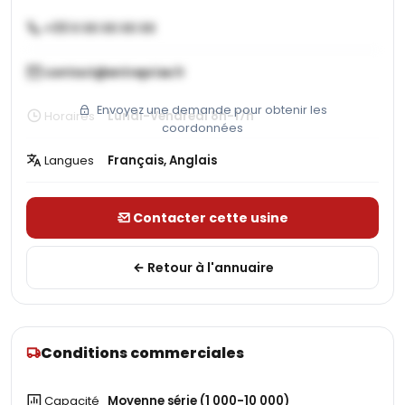
+33 X XX XX XX XX
contact@entreprise.fr
Envoyez une demande pour obtenir les
Horaires
Lundi-Vendredi 8h-17h
coordonnées
Langues
Français, Anglais
Contacter cette usine
Retour à l'annuaire
Conditions commerciales
Capacité
Moyenne série (1 000-10 000)