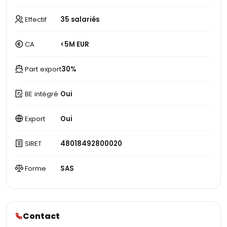
Effectif
35 salariés
CA
<5M EUR
Part export
30%
BE intégré
Oui
Export
Oui
SIRET
48018492800020
Forme
SAS
Contact