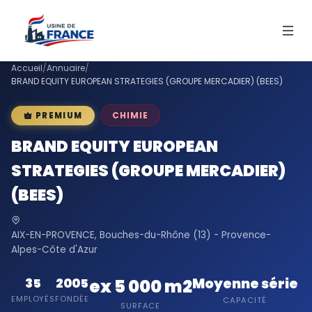
Accueil
/
Annuaire
/
BRAND EQUITY EUROPEAN STRATEGIES (GROUPE MERCADIER) (BEES)
CHIMIE
PREMIUM
BRAND EQUITY EUROPEAN
STRATEGIES (GROUPE MERCADIER)
(BEES)
AIX-EN-PROVENCE, Bouches-du-Rhône (13) - Provence-
Alpes-Côte d'Azur
Moyenne série
35
2005
ex 5 000 m2
EMPLOYÉS
FONDÉE
CAPACITÉ
SURFACE