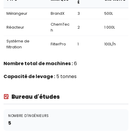
É
Mélangeur
BrandX
3
500L
ChemTec
Réacteur
2
1 000L
h
Système de
FilterPro
1
100L/h
filtration
Nombre total de machines :
6
Capacité de levage :
5 tonnes
Bureau d'études
NOMBRE D'INGÉNIEURS
5