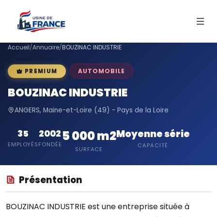
Accueil
/
Annuaire
/
BOUZINAC INDUSTRIE
AUTOMOBILE
PREMIUM
BOUZINAC INDUSTRIE
ANGERS, Maine-et-Loire (49) - Pays de la Loire
Moyenne série
35
2002
5 000 m2
EMPLOYÉS
FONDÉE
CAPACITÉ
SURFACE
Présentation
BOUZINAC INDUSTRIE est une entreprise située à