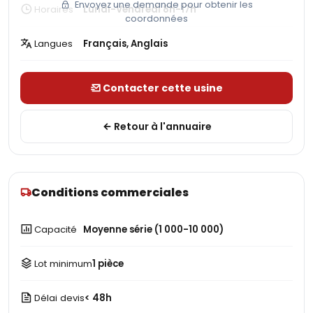
Envoyez une demande pour obtenir les
Horaires
Lundi-Vendredi 8h-17h
coordonnées
Langues
Français, Anglais
Contacter cette usine
Retour à l'annuaire
Conditions commerciales
Capacité
Moyenne série (1 000-10 000)
Lot minimum
1 pièce
Délai devis
< 48h