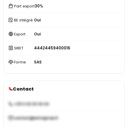
Part export
30%
BE intégré
Oui
Export
Oui
SIRET
44424459400016
Forme
SAS
Contact
+33 X XX XX XX XX
contact@entreprise.fr