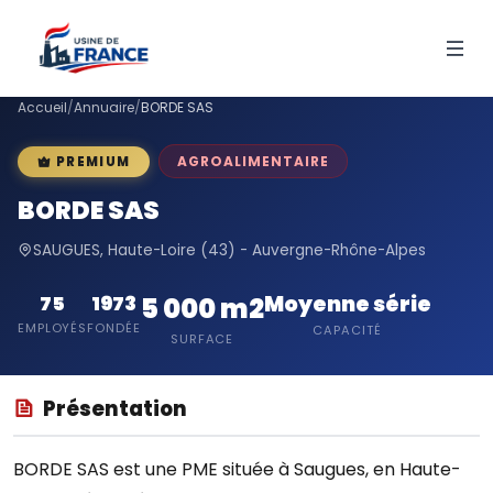
Accueil
/
Annuaire
/
BORDE SAS
AGROALIMENTAIRE
PREMIUM
BORDE SAS
SAUGUES, Haute-Loire (43) - Auvergne-Rhône-Alpes
Moyenne série
75
1973
5 000 m2
EMPLOYÉS
FONDÉE
CAPACITÉ
SURFACE
Présentation
BORDE SAS est une PME située à Saugues, en Haute-