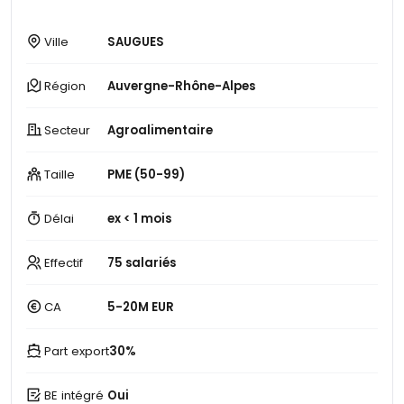
Ville
SAUGUES
Région
Auvergne-Rhône-Alpes
Secteur
Agroalimentaire
Taille
PME (50-99)
Délai
ex < 1 mois
Effectif
75 salariés
CA
5-20M EUR
Part export
30%
BE intégré
Oui