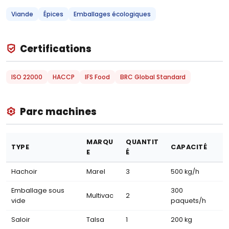
Viande
Épices
Emballages écologiques
Certifications
ISO 22000
HACCP
IFS Food
BRC Global Standard
Parc machines
MARQU
QUANTIT
TYPE
CAPACITÉ
E
É
Hachoir
Marel
3
500 kg/h
Emballage sous
300
Multivac
2
vide
paquets/h
Saloir
Talsa
1
200 kg