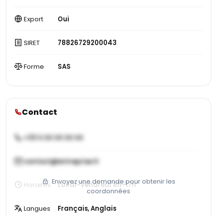
Export
Oui
SIRET
78826729200043
Forme
SAS
Contact
+33 X XX XX XX XX
contact@entreprise.fr
Envoyez une demande pour obtenir les
Horaires
Lundi-Vendredi 8h-17h
coordonnées
Langues
Français, Anglais