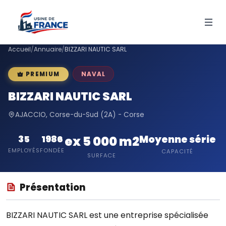
Accueil
/
Annuaire
/
BIZZARI NAUTIC SARL
NAVAL
PREMIUM
BIZZARI NAUTIC SARL
AJACCIO, Corse-du-Sud (2A) - Corse
Moyenne série
35
1986
ex 5 000 m2
EMPLOYÉS
FONDÉE
CAPACITÉ
SURFACE
Présentation
BIZZARI NAUTIC SARL est une entreprise spécialisée