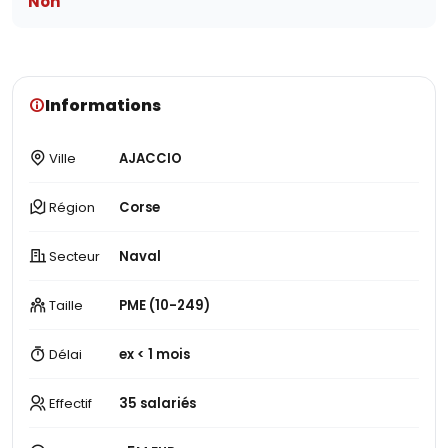
Non
Informations
Ville
AJACCIO
Région
Corse
Secteur
Naval
Taille
PME (10-249)
Délai
ex < 1 mois
Effectif
35 salariés