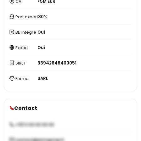
CA
<5M EUR
Part export
30%
BE intégré
Oui
Export
Oui
SIRET
33942848400051
Forme
SARL
Contact
+33 X XX XX XX XX
contact@entreprise.fr