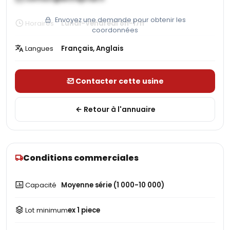
Envoyez une demande pour obtenir les
Horaires
Lundi-Vendredi 8h-17h
coordonnées
Langues
Français, Anglais
Contacter cette usine
Retour à l'annuaire
Conditions commerciales
Capacité
Moyenne série (1 000-10 000)
Lot minimum
ex 1 piece