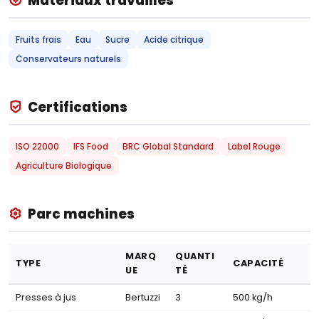
Matériaux travaillés
Fruits frais
Eau
Sucre
Acide citrique
Conservateurs naturels
Certifications
ISO 22000
IFS Food
BRC Global Standard
Label Rouge
Agriculture Biologique
Parc machines
MARQ
QUANTI
TYPE
CAPACITÉ
UE
TÉ
Presses à jus
Bertuzzi
3
500 kg/h