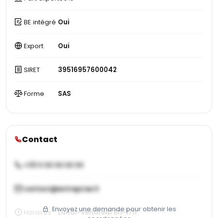
BE intégré
Oui
Export
Oui
SIRET
39516957600042
Forme
SAS
Contact
+33 X XX XX XX XX
contact@entreprise.fr
Envoyez une demande pour obtenir les
Horaires
Lundi-Vendredi 8h-17h