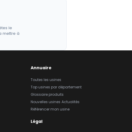
êtes le
a mettre à
Annuaire
Toutes les usines
Top usines par département
Glossaire produits
Nouvelles usines
Actualités
Référencer mon usine
Légal