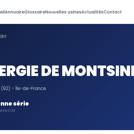
eil
Annuaire
Glossaire
Nouvelles usines
Actualités
Contact
ERY
ERGIE DE MONTSIN
92) - Île-de-France
nne série
APACITÉ