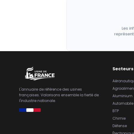
Les in
représent
Secteurs
Aéronautiq
Agroalimen
L'annuaire de référence des usines
françaises. Valorisons ensemble la fierté de
Aluminium
l'industrie nationale.
Automobile
BTP
Chimie
Défense
Électroniqu