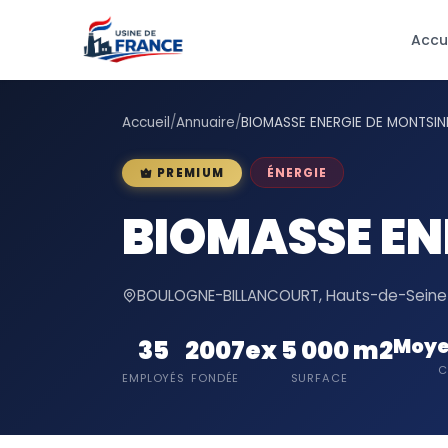
Accu
Accueil
/
Annuaire
/
BIOMASSE ENERGIE DE MONTSIN
ÉNERGIE
PREMIUM
BIOMASSE EN
BOULOGNE-BILLANCOURT, Hauts-de-Seine (
Moye
35
2007
ex 5 000 m2
C
EMPLOYÉS
FONDÉE
SURFACE