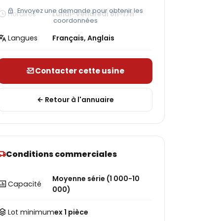
Envoyez une demande pour obtenir les
Horaires
Lundi-Vendredi 8h-17h
coordonnées
Langues
Français, Anglais
Contacter cette usine
Retour à l'annuaire
Conditions commerciales
Moyenne série (1 000-10
Capacité
000)
Lot minimum
ex 1 pièce