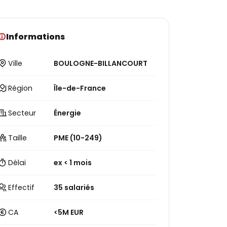
Informations
Ville
BOULOGNE-BILLANCOURT
Région
Île-de-France
Secteur
Énergie
Taille
PME (10-249)
Délai
ex < 1 mois
Effectif
35 salariés
CA
<5M EUR