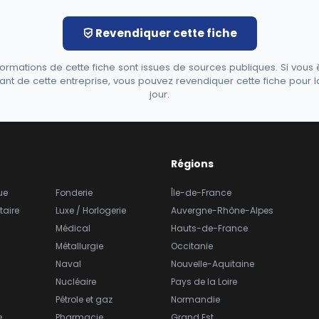
Revendiquer cette fiche
formations de cette fiche sont issues de sources publiques. Si vous 
ant de cette entreprise, vous pouvez revendiquer cette fiche pour l
jour.
Régions
ue
Fonderie
Île-de-France
taire
Luxe / Horlogerie
Auvergne-Rhône-Alpes
Médical
Hauts-de-France
Métallurgie
Occitanie
Naval
Nouvelle-Aquitaine
Nucléaire
Pays de la Loire
Pétrole et gaz
Normandie
e
Pharmacie
Grand Est