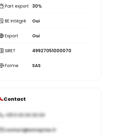
Part export
30%
BE intégré
Oui
Export
Oui
SIRET
49927051000070
Forme
SAS
Contact
+33 X XX XX XX XX
contact@entreprise.fr