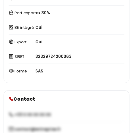
Part export
ex 30%
BE intégré
Oui
Export
Oui
SIRET
32329724200063
Forme
SAS
Contact
+33 X XX XX XX XX
contact@entreprise.fr