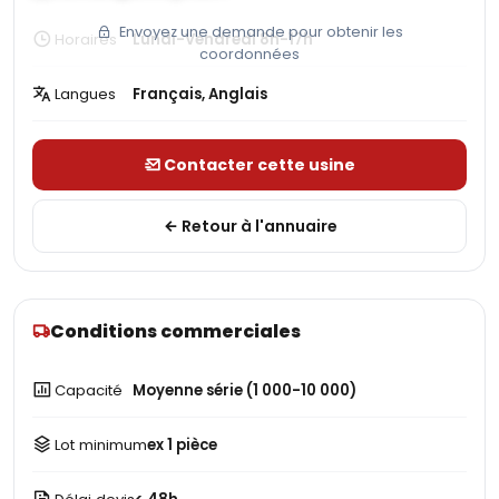
Envoyez une demande pour obtenir les
Horaires
Lundi-Vendredi 8h-17h
coordonnées
Langues
Français, Anglais
Contacter cette usine
Retour à l'annuaire
Conditions commerciales
Capacité
Moyenne série (1 000-10 000)
Lot minimum
ex 1 pièce