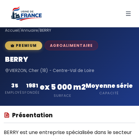
Accueil
/
Annuaire
/
BERRY
AGROALIMENTAIRE
PREMIUM
BERRY
VIERZON, Cher (18) - Centre-Val de Loire
Moyenne série
35
1981
ex 5 000 m2
EMPLOYÉS
FONDÉE
CAPACITÉ
SURFACE
Présentation
BERRY est une entreprise spécialisée dans le secteur