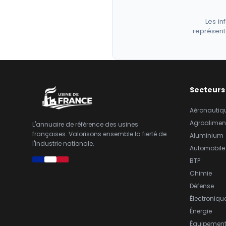
Les in
représent
Secteurs
Aéronautiq
Agroalimen
L'annuaire de référence des usines
françaises. Valorisons ensemble la fierté de
Aluminium
l'industrie nationale.
Automobile
BTP
Chimie
Défense
Électroniqu
Énergie
Équipemen