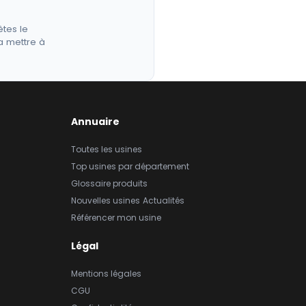
êtes le
a mettre à
Annuaire
Toutes les usines
Top usines par département
Glossaire produits
Nouvelles usines
Actualités
Référencer mon usine
Légal
Mentions légales
CGU