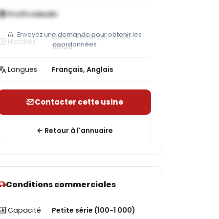
Profil LinkedIn
Envoyez une demande pour obtenir les
Lundi-Vendredi : 7h00-
Horaires
coordonnées
18h00
Langues
Français, Anglais
Contacter cette usine
Retour à l'annuaire
Conditions commerciales
Capacité
Petite série (100-1 000)