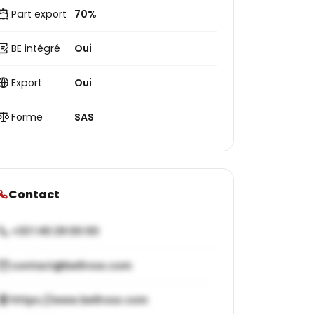
Part export
70%
BE intégré
Oui
Export
Oui
Forme
SAS
Contact
+33 1 40 29 00 00
contact@bellross.com
https://www.bellross.com