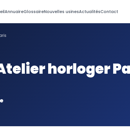
eil
Annuaire
Glossaire
Nouvelles usines
Actualités
Contact
aris
 Atelier horloger Pa
ie