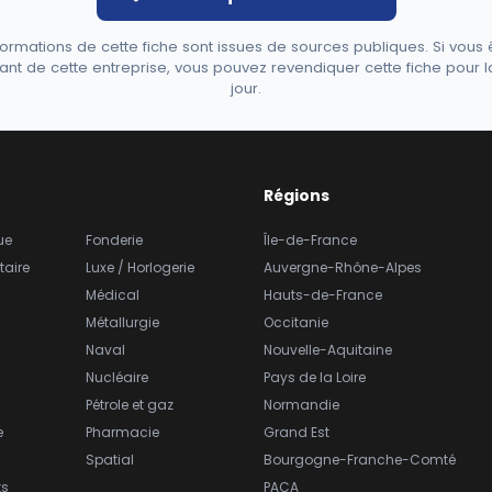
formations de cette fiche sont issues de sources publiques. Si vous 
ant de cette entreprise, vous pouvez revendiquer cette fiche pour l
jour.
Régions
ue
Fonderie
Île-de-France
taire
Luxe / Horlogerie
Auvergne-Rhône-Alpes
Médical
Hauts-de-France
Métallurgie
Occitanie
Naval
Nouvelle-Aquitaine
Nucléaire
Pays de la Loire
Pétrole et gaz
Normandie
e
Pharmacie
Grand Est
Spatial
Bourgogne-Franche-Comté
ts
PACA