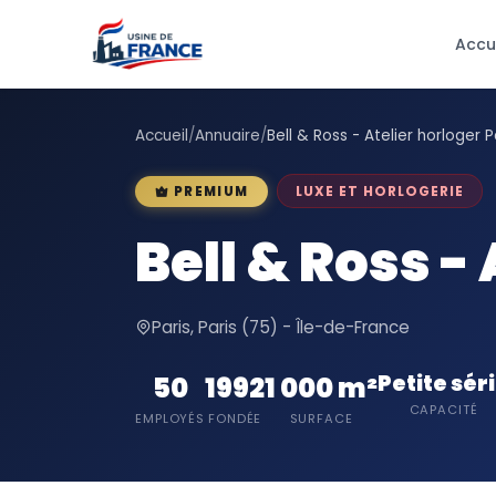
Accu
Accueil
/
Annuaire
/
Bell & Ross - Atelier horloger P
LUXE ET HORLOGERIE
PREMIUM
Bell & Ross -
Paris, Paris (75) - Île-de-France
Petite sér
50
1992
1 000 m²
CAPACITÉ
EMPLOYÉS
FONDÉE
SURFACE