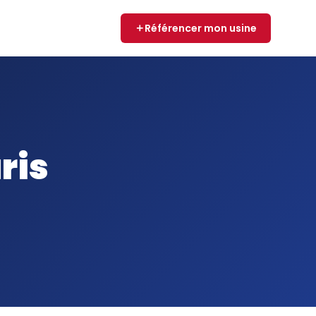
Référencer mon usine
ris