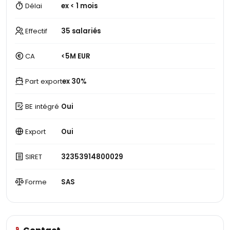
Délai
ex < 1 mois
Effectif
35 salariés
CA
<5M EUR
Part export
ex 30%
BE intégré
Oui
Export
Oui
SIRET
32353914800029
Forme
SAS