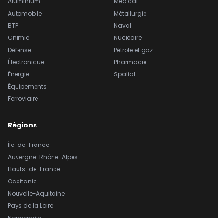
Aluminium
Médical
Automobile
Métallurgie
BTP
Naval
Chimie
Nucléaire
Défense
Pétrole et gaz
Électronique
Pharmacie
Énergie
Spatial
Équipements
Ferroviaire
Régions
Île-de-France
Auvergne-Rhône-Alpes
Hauts-de-France
Occitanie
Nouvelle-Aquitaine
Pays de la Loire
Normandie