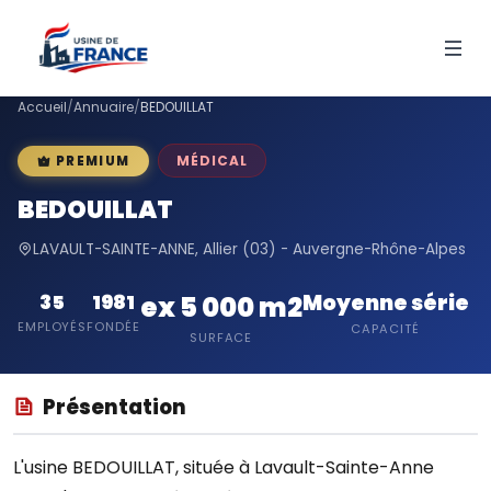
Accueil
/
Annuaire
/
BEDOUILLAT
MÉDICAL
PREMIUM
BEDOUILLAT
LAVAULT-SAINTE-ANNE, Allier (03) - Auvergne-Rhône-Alpes
Moyenne série
35
1981
ex 5 000 m2
EMPLOYÉS
FONDÉE
CAPACITÉ
SURFACE
Présentation
L'usine BEDOUILLAT, située à Lavault-Sainte-Anne