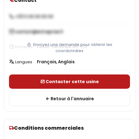
Contact
+33 X XX XX XX XX
contact@entreprise.fr
Envoyez une demande pour obtenir les
Horaires
Lundi-Vendredi 8h-17h
coordonnées
Langues
Français, Anglais
Contacter cette usine
Retour à l'annuaire
Conditions commerciales