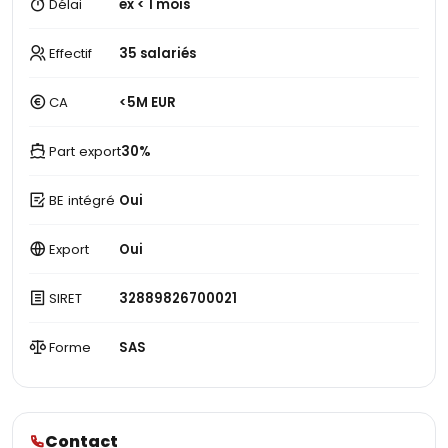
Délai
ex < 1 mois
Effectif
35 salariés
CA
<5M EUR
Part export
30%
BE intégré
Oui
Export
Oui
SIRET
32889826700021
Forme
SAS
Contact