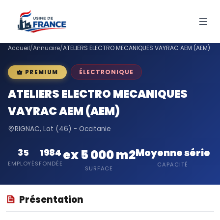
Accueil
/
Annuaire
/
ATELIERS ELECTRO MECANIQUES VAYRAC AEM (AEM)
ÉLECTRONIQUE
PREMIUM
ATELIERS ELECTRO MECANIQUES
VAYRAC AEM (AEM)
RIGNAC, Lot (46) - Occitanie
Moyenne série
35
1984
ex 5 000 m2
EMPLOYÉS
FONDÉE
CAPACITÉ
SURFACE
Présentation