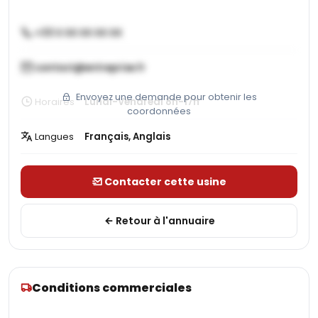
+33 X XX XX XX XX
contact@entreprise.fr
Envoyez une demande pour obtenir les
Horaires
Lundi-Vendredi 8h-17h
coordonnées
Langues
Français, Anglais
Contacter cette usine
Retour à l'annuaire
Conditions commerciales