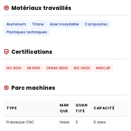
Matériaux travaillés
Aluminium
Titane
Acier inoxydable
Composites
Plastiques techniques
Certifications
ISO 9001
EN 9100
OHSAS 18001
ISO 14001
NADCAP
Parc machines
MAR
QUAN
TYPE
CAPACITÉ
QUE
TITÉ
Fraiseuse CNC
Haas
3
5 axes