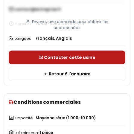
contact@entreprise.fr
Envoyez une demande pour obtenir les
Horaires
Lundi-Vendredi 8h-17h
coordonnées
Langues
Français, Anglais
Contacter cette usine
Retour à l'annuaire
Conditions commerciales
Capacité
Moyenne série (1 000-10 000)
Lot minimum
1 pièce