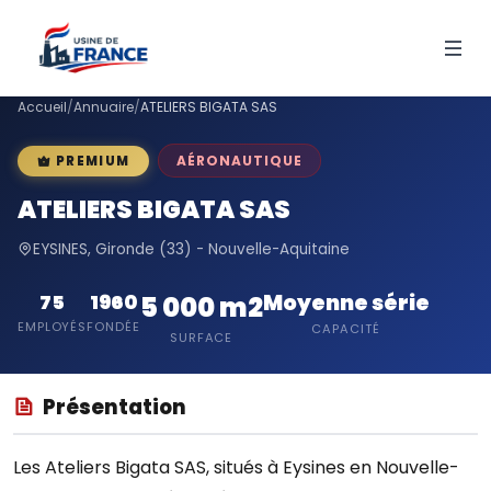
Accueil
/
Annuaire
/
ATELIERS BIGATA SAS
AÉRONAUTIQUE
PREMIUM
ATELIERS BIGATA SAS
EYSINES, Gironde (33) - Nouvelle-Aquitaine
Moyenne série
75
1960
5 000 m2
EMPLOYÉS
FONDÉE
CAPACITÉ
SURFACE
Présentation
Les Ateliers Bigata SAS, situés à Eysines en Nouvelle-