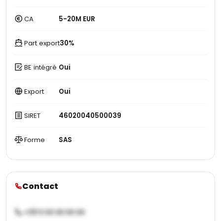
CA
5-20M EUR
Part export
30%
BE intégré
Oui
Export
Oui
SIRET
46020040500039
Forme
SAS
Contact
+33 X XX XX XX XX