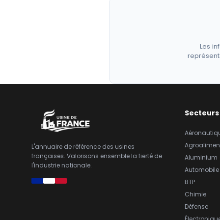
Les in
représent
Secteurs
Aéronautiq
Agroalimen
L'annuaire de référence des usines
françaises. Valorisons ensemble la fierté de
Aluminium
l'industrie nationale.
Automobile
BTP
Chimie
Défense
Électroniqu