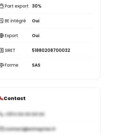
Part export
30%
BE intégré
Oui
Export
Oui
SIRET
51880208700032
Forme
SAS
Contact
+33 X XX XX XX XX
contact@entreprise.fr