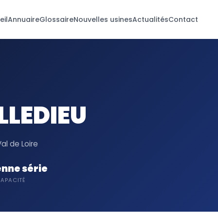
eil
Annuaire
Glossaire
Nouvelles usines
Actualités
Contact
ILLEDIEU
al de Loire
nne série
APACITÉ