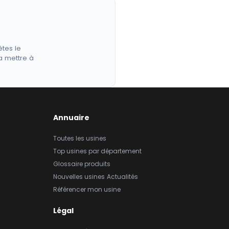
êtes le
a mettre à
Annuaire
Toutes les usines
Top usines par département
Glossaire produits
Nouvelles usines
Actualités
Référencer mon usine
Légal