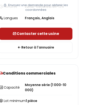
Envoyez une demande pour obtenir les
Horaires
Lundi-Vendredi 8h-17h
coordonnées
Langues
Français, Anglais
Contacter cette usine
Retour à l'annuaire
Conditions commerciales
Moyenne série (1 000-10
Capacité
000)
Lot minimum
1 pièce