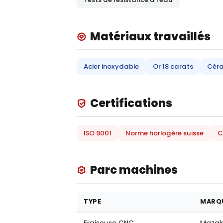
Matériaux travaillés
Acier inoxydable
Or 18 carats
Cér
Certifications
ISO 9001
Norme horlogère suisse
C
Parc machines
TYPE
MARQ