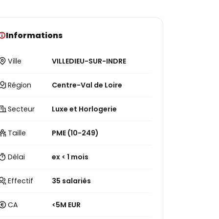
Informations
Ville
VILLEDIEU-SUR-INDRE
Région
Centre-Val de Loire
Secteur
Luxe et Horlogerie
Taille
PME (10-249)
Délai
ex < 1 mois
Effectif
35 salariés
CA
<5M EUR