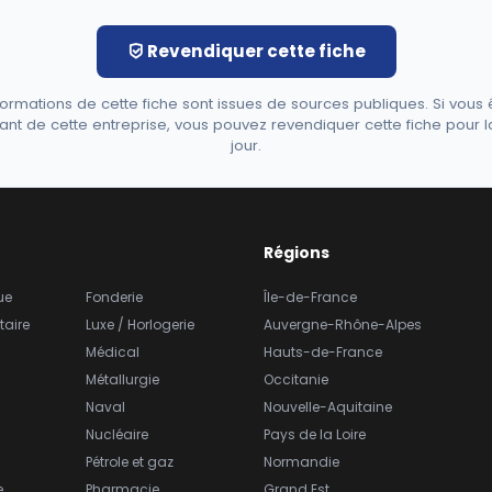
Revendiquer cette fiche
formations de cette fiche sont issues de sources publiques. Si vous 
ant de cette entreprise, vous pouvez revendiquer cette fiche pour l
jour.
Régions
ue
Fonderie
Île-de-France
taire
Luxe / Horlogerie
Auvergne-Rhône-Alpes
Médical
Hauts-de-France
Métallurgie
Occitanie
Naval
Nouvelle-Aquitaine
Nucléaire
Pays de la Loire
Pétrole et gaz
Normandie
e
Pharmacie
Grand Est