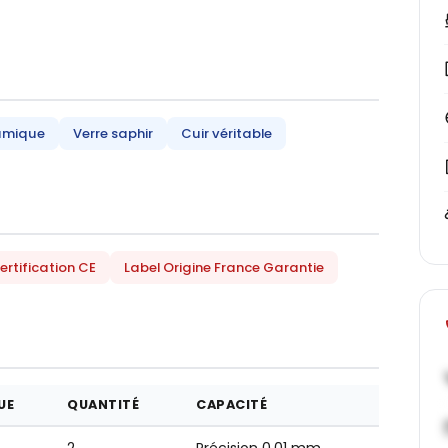
amique
Verre saphir
Cuir véritable
ertification CE
Label Origine France Garantie
UE
QUANTITÉ
CAPACITÉ