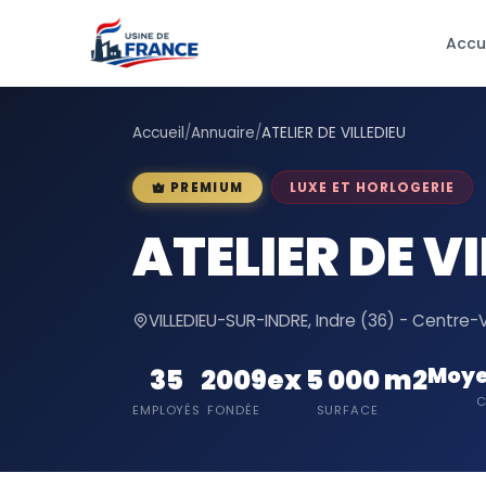
Accu
Accueil
/
Annuaire
/
ATELIER DE VILLEDIEU
LUXE ET HORLOGERIE
PREMIUM
ATELIER DE V
VILLEDIEU-SUR-INDRE, Indre (36) - Centre-V
Moye
35
2009
ex 5 000 m2
C
EMPLOYÉS
FONDÉE
SURFACE