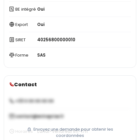
BE intégré
Oui
Export
Oui
SIRET
40256800000010
Forme
SAS
Contact
+33 X XX XX XX XX
contact@entreprise.fr
Envoyez une demande pour obtenir les
Horaires
Lundi-Vendredi 8h-17h
coordonnées