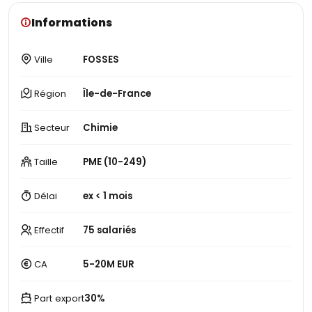
Informations
Ville
FOSSES
Région
Île-de-France
Secteur
Chimie
Taille
PME (10-249)
Délai
ex < 1 mois
Effectif
75 salariés
CA
5-20M EUR
Part export
30%