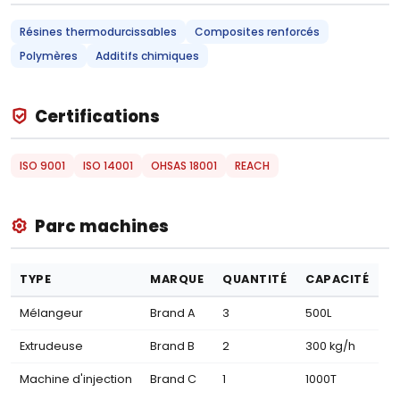
Résines thermodurcissables
Composites renforcés
Polymères
Additifs chimiques
Certifications
ISO 9001
ISO 14001
OHSAS 18001
REACH
Parc machines
TYPE
MARQUE
QUANTITÉ
CAPACITÉ
Mélangeur
Brand A
3
500L
Extrudeuse
Brand B
2
300 kg/h
Machine d'injection
Brand C
1
1000T