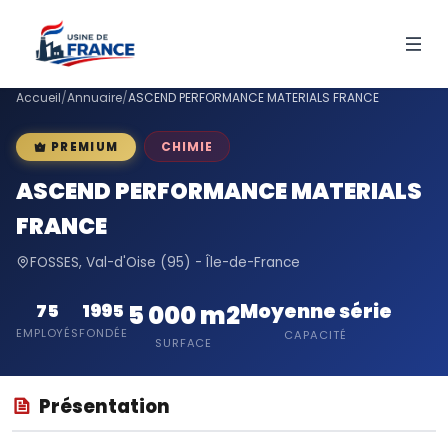
Accueil
/
Annuaire
/
ASCEND PERFORMANCE MATERIALS FRANCE
CHIMIE
PREMIUM
ASCEND PERFORMANCE MATERIALS
FRANCE
FOSSES, Val-d'Oise (95) - Île-de-France
Moyenne série
75
1995
5 000 m2
EMPLOYÉS
FONDÉE
CAPACITÉ
SURFACE
Présentation