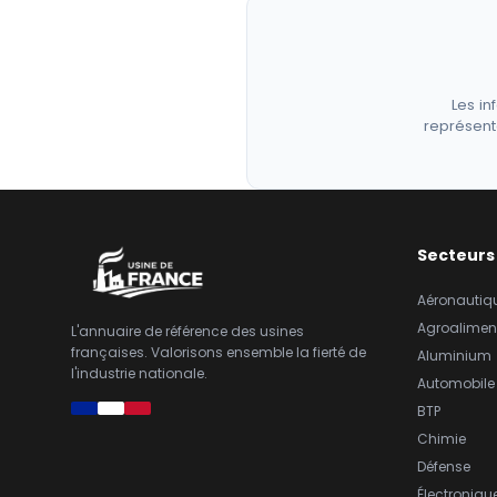
Les in
représent
Secteurs
Aéronautiq
Agroalimen
L'annuaire de référence des usines
françaises. Valorisons ensemble la fierté de
Aluminium
l'industrie nationale.
Automobile
BTP
Chimie
Défense
Électroniqu