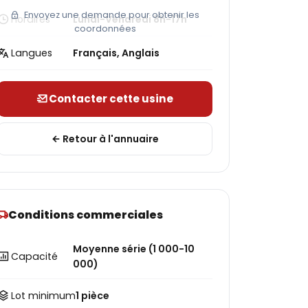
Envoyez une demande pour obtenir les
Horaires
Lundi-Vendredi 8h-17h
coordonnées
Langues
Français, Anglais
Contacter cette usine
Retour à l'annuaire
Conditions commerciales
Moyenne série (1 000-10
Capacité
000)
Lot minimum
1 pièce