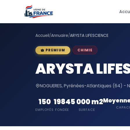
Accu
Accueil
/
Annuaire
/
ARYSTA LIFESCIENCE
CHIMIE
PREMIUM
ARYSTA LIFE
NOGUERES, Pyrénées-Atlantiques (64) - N
Moyenne
150
1984
5 000 m2
CAPACI
EMPLOYÉS
FONDÉE
SURFACE