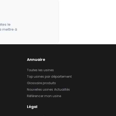
êtes le
a mettre à
Annuaire
Toutes les usines
Top usines par département
Glossaire produits
Nouvelles usines
Actualités
Référencer mon usine
Légal