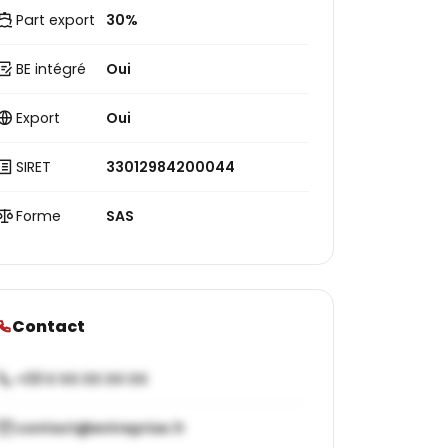
Part export
30%
BE intégré
Oui
Export
Oui
SIRET
33012984200044
Forme
SAS
Contact
+33 X XX XX XX XX
contact@entreprise.fr