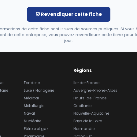
Revendiquer cette fiche
formations de cette fiche sont issues de sources publiques. Si vous 
ant de cette entreprise, vous pouvez revendiquer cette fiche pour l
jour.
Régions
ue
Fonderie
Île-de-France
taire
Luxe / Horlogerie
Auvergne-Rhône-Alpes
Médical
Hauts-de-France
Métallurgie
Occitanie
Naval
Nouvelle-Aquitaine
Nucléaire
Pays de la Loire
Pétrole et gaz
Normandie
e
Pharmacie
Grand Est