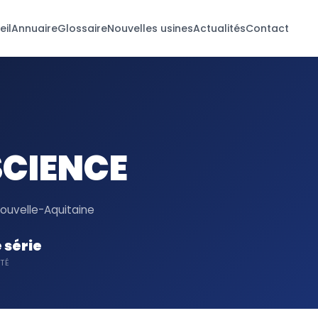
eil
Annuaire
Glossaire
Nouvelles usines
Actualités
Contact
SCIENCE
ouvelle-Aquitaine
 série
TÉ