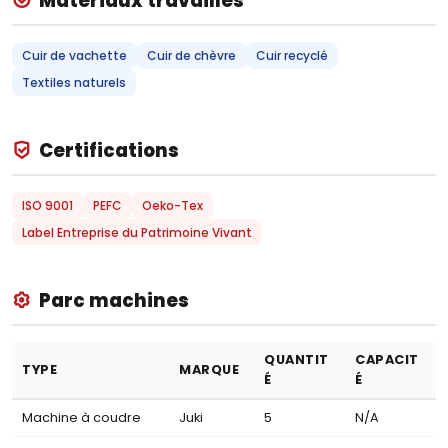
Matériaux travaillés
Cuir de vachette
Cuir de chèvre
Cuir recyclé
Textiles naturels
Certifications
ISO 9001
PEFC
Oeko-Tex
Label Entreprise du Patrimoine Vivant
Parc machines
QUANTIT
CAPACIT
TYPE
MARQUE
É
É
Machine à coudre
Juki
5
N/A