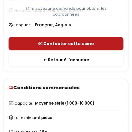
Envoyez une demande pour obtenir les
Horaires
Lundi-Vendredi 8h-17h
coordonnées
Langues
Français, Anglais
Contacter cette usine
Retour à l'annuaire
Conditions commerciales
Capacité
Moyenne série (1 000-10 000)
Lot minimum
1 pièce