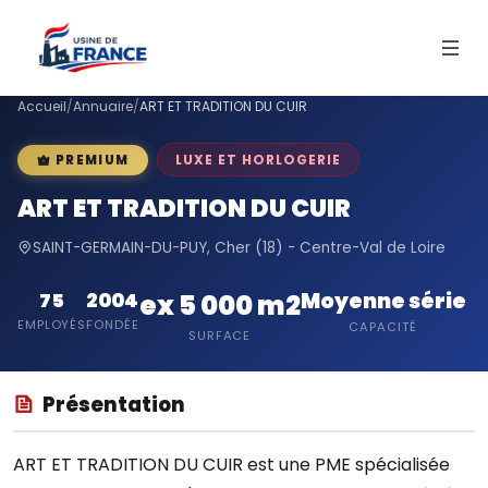
Accueil
/
Annuaire
/
ART ET TRADITION DU CUIR
LUXE ET HORLOGERIE
PREMIUM
ART ET TRADITION DU CUIR
SAINT-GERMAIN-DU-PUY, Cher (18) - Centre-Val de Loire
Moyenne série
75
2004
ex 5 000 m2
EMPLOYÉS
FONDÉE
CAPACITÉ
SURFACE
Présentation
ART ET TRADITION DU CUIR est une PME spécialisée