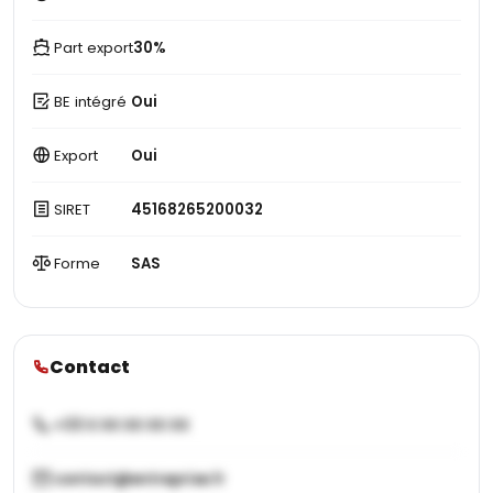
Part export
30%
BE intégré
Oui
Export
Oui
SIRET
45168265200032
Forme
SAS
Contact
+33 X XX XX XX XX
contact@entreprise.fr