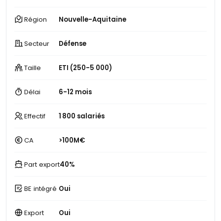
Région
Nouvelle-Aquitaine
Secteur
Défense
Taille
ETI (250-5 000)
Délai
6-12 mois
Effectif
1 800 salariés
CA
>100M€
Part export
40%
BE intégré
Oui
Export
Oui