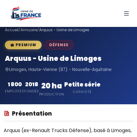
Accueil
/
Annuaire
/
Arquus - Usine de Limoges
DÉFENSE
PREMIUM
Arquus - Usine de Limoges
Limoges, Haute-Vienne (87) - Nouvelle-Aquitaine
Petite série
1 800
2018
20 ha
EMPLOYÉS
FONDÉE
CAPACITÉ
PRODUCTION
Présentation
Arquus (ex-Renault Trucks Défense), basé à Limoges,