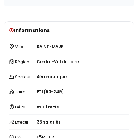
Informations
Ville
SAINT-MAUR
Région
Centre-Val de Loire
Secteur
Aéronautique
Taille
ETI (50-249)
Délai
ex < 1 mois
Effectif
35 salariés
CA
<5M EUR