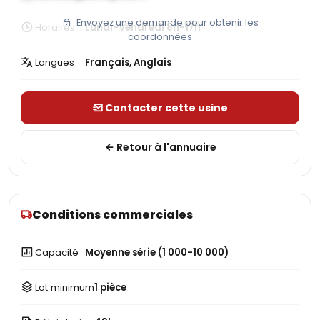
Envoyez une demande pour obtenir les
Horaires
Lundi-Vendredi 8h-17h
coordonnées
Langues
Français, Anglais
Contacter cette usine
Retour à l'annuaire
Conditions commerciales
Capacité
Moyenne série (1 000-10 000)
Lot minimum
1 pièce