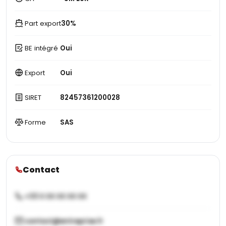
Part export
30%
BE intégré
Oui
Export
Oui
SIRET
82457361200028
Forme
SAS
Contact
+33 X XX XX XX XX
contact@entreprise.fr