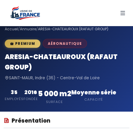
Accueil
/
Annuaire
/
ARESIA-CHATEAUROUX (RAFAUT GROUP)
AÉRONAUTIQUE
PREMIUM
ARESIA-CHATEAUROUX (RAFAUT
GROUP)
SAINT-MAUR, Indre (36) - Centre-Val de Loire
Moyenne série
35
2016
5 000 m2
EMPLOYÉS
FONDÉE
CAPACITÉ
SURFACE
Présentation