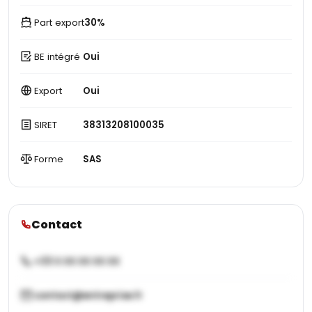
Part export
30%
BE intégré
Oui
Export
Oui
SIRET
38313208100035
Forme
SAS
Contact
+33 X XX XX XX XX
contact@entreprise.fr