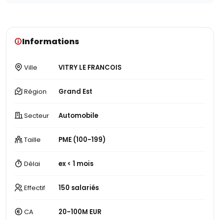
Informations
Ville
VITRY LE FRANCOIS
Région
Grand Est
Secteur
Automobile
Taille
PME (100-199)
Délai
ex < 1 mois
Effectif
150 salariés
CA
20-100M EUR