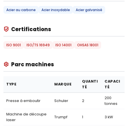
Acier au carbone
Acier inoxydable
Acier galvanisé
Certifications
ISO 9001
ISO/TS 16949
ISO 14001
OHSAS 18001
Parc machines
QUANTI
CAPACI
TYPE
MARQUE
TÉ
TÉ
200
Presse à emboutir
Schuler
2
tonnes
Machine de découpe
Trumpf
1
3 kW
laser