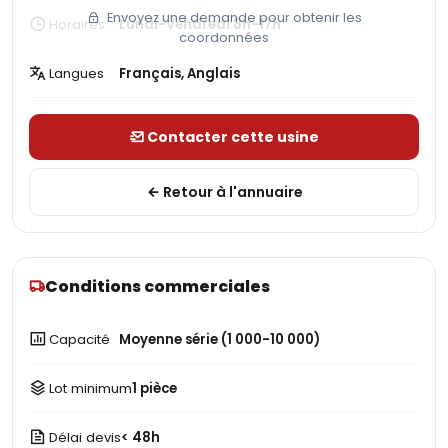
Envoyez une demande pour obtenir les
Horaires
Lundi-Vendredi 8h-17h
coordonnées
Langues
Français, Anglais
Contacter cette usine
Retour à l'annuaire
Conditions commerciales
Capacité
Moyenne série (1 000-10 000)
Lot minimum
1 pièce
Délai devis
< 48h