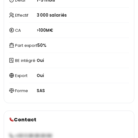
Délai
1-3 mois
Effectif
3 000 salariés
CA
>100M€
Part export
50%
BE intégré
Oui
Export
Oui
Forme
SAS
Contact
+33 3 28 28 20 00