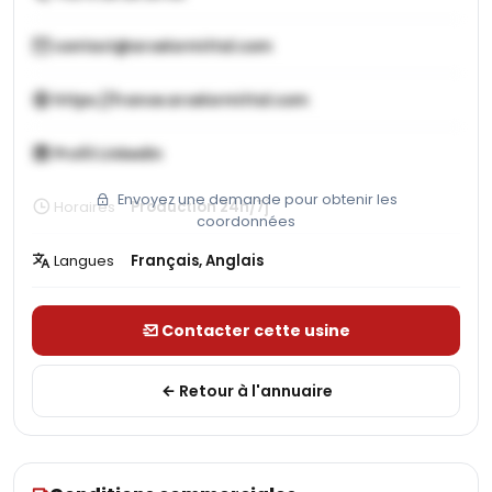
contact@arcelormittal.com
https://france.arcelormittal.com
Profil LinkedIn
Envoyez une demande pour obtenir les
Horaires
Production 24h/7j
coordonnées
Langues
Français, Anglais
Contacter cette usine
Retour à l'annuaire