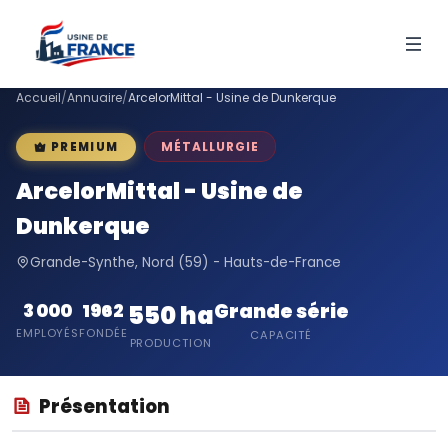
Accueil
/
Annuaire
/
ArcelorMittal - Usine de Dunkerque
MÉTALLURGIE
PREMIUM
ArcelorMittal - Usine de
Dunkerque
Grande-Synthe, Nord (59) - Hauts-de-France
Grande série
3 000
1962
550 ha
EMPLOYÉS
FONDÉE
CAPACITÉ
PRODUCTION
Présentation