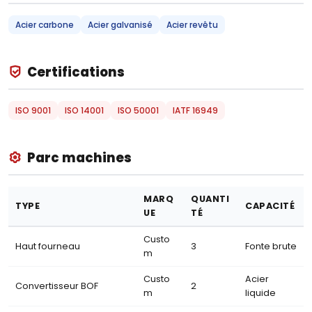
Acier carbone
Acier galvanisé
Acier revêtu
Certifications
ISO 9001
ISO 14001
ISO 50001
IATF 16949
Parc machines
MARQ
QUANTI
TYPE
CAPACITÉ
UE
TÉ
Custo
Haut fourneau
3
Fonte brute
m
Custo
Acier
Convertisseur BOF
2
m
liquide