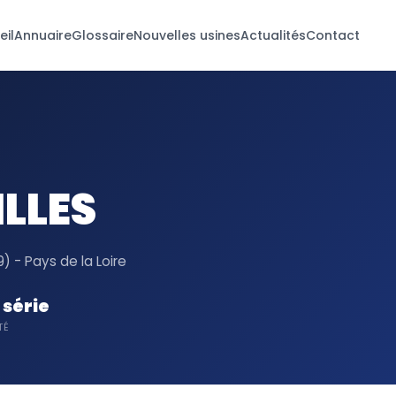
eil
Annuaire
Glossaire
Nouvelles usines
Actualités
Contact
LLES
 - Pays de la Loire
série
TÉ