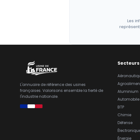
Les in
représent
Secteurs
Aéronautiq
Agroalimen
L'annuaire de référence des usines
françaises. Valorisons ensemble la fierté de
Aluminium
l'industrie nationale.
Automobile
BTP
Chimie
Défense
Électroniqu
Énergie