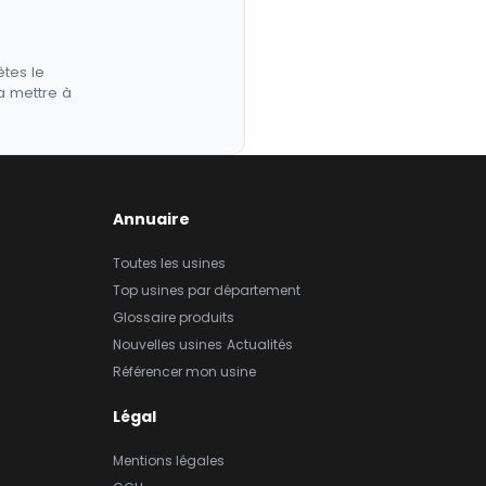
êtes le
a mettre à
Annuaire
Toutes les usines
Top usines par département
Glossaire produits
Nouvelles usines
Actualités
Référencer mon usine
Légal
Mentions légales