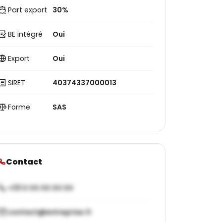
Part export
30%
BE intégré
Oui
Export
Oui
SIRET
40374337000013
Forme
SAS
Contact
+33 X XX XX XX XX
contact@entreprise.fr