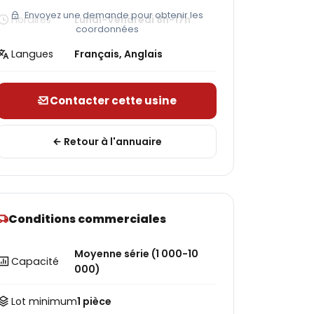
Envoyez une demande pour obtenir les
Horaires
Lundi-Vendredi 8h-17h
coordonnées
Langues
Français, Anglais
Contacter cette usine
Retour à l'annuaire
Conditions commerciales
Moyenne série (1 000-10
Capacité
000)
Lot minimum
1 pièce