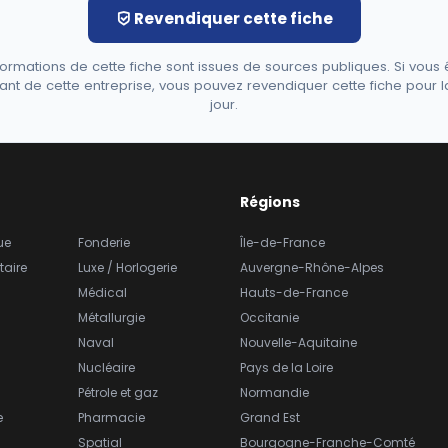
Revendiquer cette fiche
formations de cette fiche sont issues de sources publiques. Si vous 
ant de cette entreprise, vous pouvez revendiquer cette fiche pour l
jour.
Régions
ue
Fonderie
Île-de-France
taire
Luxe / Horlogerie
Auvergne-Rhône-Alpes
Médical
Hauts-de-France
Métallurgie
Occitanie
Naval
Nouvelle-Aquitaine
Nucléaire
Pays de la Loire
Pétrole et gaz
Normandie
e
Pharmacie
Grand Est
Spatial
Bourgogne-Franche-Comté