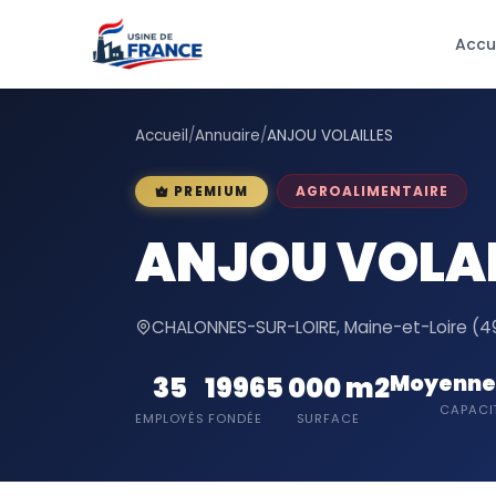
Accu
Accueil
/
Annuaire
/
ANJOU VOLAILLES
AGROALIMENTAIRE
PREMIUM
ANJOU VOLAI
CHALONNES-SUR-LOIRE, Maine-et-Loire (49)
Moyenne 
35
1996
5 000 m2
CAPACI
EMPLOYÉS
FONDÉE
SURFACE