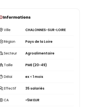
Informations
Ville
CHALONNES-SUR-LOIRE
Région
Pays de la Loire
Secteur
Agroalimentaire
Taille
PME (20-49)
Délai
ex < 1 mois
Effectif
35 salariés
CA
<5M EUR