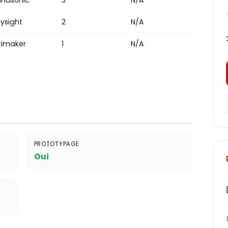
anasonic
3
N/A
ysight
2
N/A
timaker
1
N/A
PROTOTYPAGE
Oui