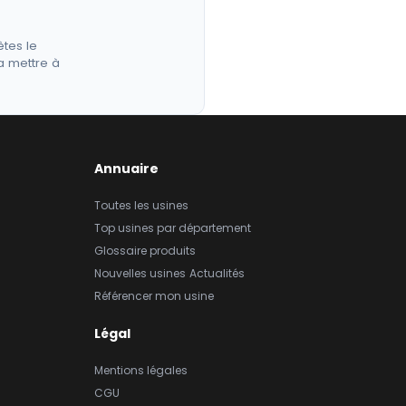
êtes le
a mettre à
Annuaire
Toutes les usines
Top usines par département
Glossaire produits
Nouvelles usines
Actualités
Référencer mon usine
Légal
Mentions légales
CGU