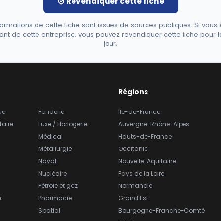
Revendiquer cette fiche
formations de cette fiche sont issues de sources publiques. Si vous 
ant de cette entreprise, vous pouvez revendiquer cette fiche pour l
jour.
Régions
ue
Fonderie
Île-de-France
taire
Luxe / Horlogerie
Auvergne-Rhône-Alpes
Médical
Hauts-de-France
Métallurgie
Occitanie
Naval
Nouvelle-Aquitaine
Nucléaire
Pays de la Loire
Pétrole et gaz
Normandie
e
Pharmacie
Grand Est
Spatial
Bourgogne-Franche-Comté