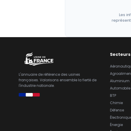
Les in
représent
Secteurs
Aéronautiq
Agroalimen
L'annuaire de référence des usines
françaises. Valorisons ensemble la fierté de
Aluminium
l'industrie nationale.
Automobile
BTP
Chimie
Défense
Électroniqu
Énergie