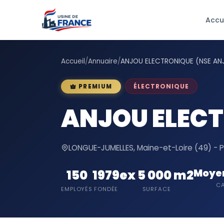
Accu
Accueil
/
Annuaire
/
ANJOU ELECTRONIQUE (NSE AN
ÉLECTRONIQUE
PREMIUM
ANJOU ELECT
LONGUE-JUMELLES, Maine-et-Loire (49) - Pa
Moyen
150
1979
ex 5 000 m2
CA
EMPLOYÉS
FONDÉE
SURFACE