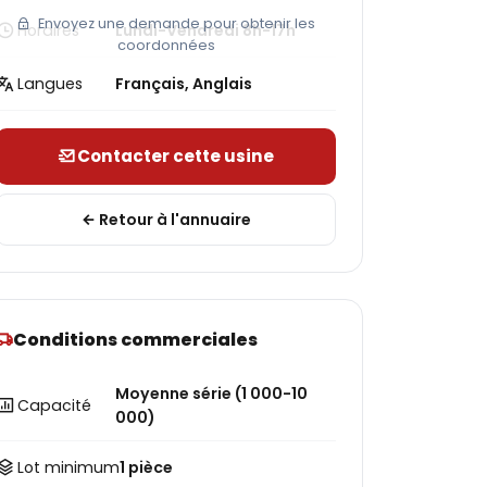
Envoyez une demande pour obtenir les
Horaires
Lundi-Vendredi 8h-17h
coordonnées
Langues
Français, Anglais
Contacter cette usine
Retour à l'annuaire
Conditions commerciales
Moyenne série (1 000-10
Capacité
000)
Lot minimum
1 pièce