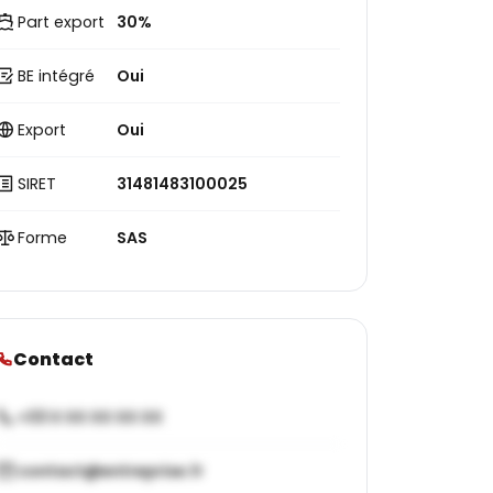
Part export
30%
BE intégré
Oui
Export
Oui
SIRET
31481483100025
Forme
SAS
Contact
+33 X XX XX XX XX
contact@entreprise.fr