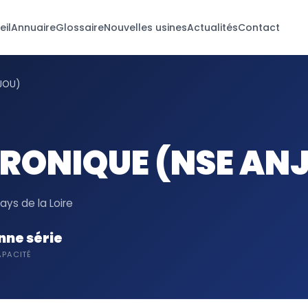
eil
Annuaire
Glossaire
Nouvelles usines
Actualités
Contact
JOU)
RONIQUE (NSE AN
ys de la Loire
ne série
PACITÉ