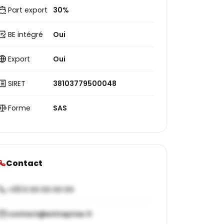
Part export
30%
BE intégré
Oui
Export
Oui
SIRET
38103779500048
Forme
SAS
Contact
+33 X XX XX XX XX
contact@entreprise.fr