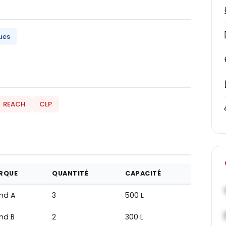
ues
REACH
CLP
RQUE
QUANTITÉ
CAPACITÉ
nd A
3
500 L
nd B
2
300 L