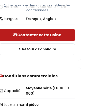
Envoyez une demande pour obtenir les
Horaires
Lundi-Vendredi 8h-17h
coordonnées
Langues
Français, Anglais
Contacter cette usine
Retour à l'annuaire
Conditions commerciales
Moyenne série (1 000-10
Capacité
000)
Lot minimum
1 pièce