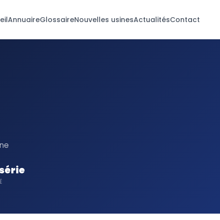
eil
Annuaire
Glossaire
Nouvelles usines
Actualités
Contact
ine
série
É