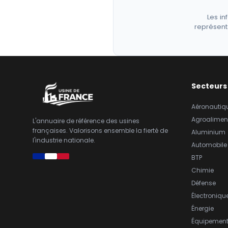
Les in
représent
Secteurs
Aéronautiq
Agroalimen
L'annuaire de référence des usines
françaises. Valorisons ensemble la fierté de
Aluminium
l'industrie nationale.
Automobile
BTP
Chimie
Défense
Électroniqu
Énergie
Équipemen