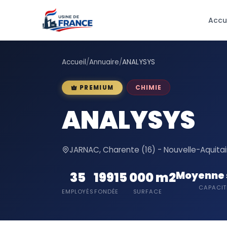
Accu
Accueil
/
Annuaire
/
ANALYSYS
CHIMIE
PREMIUM
ANALYSYS
JARNAC, Charente (16) - Nouvelle-Aquita
Moyenne 
35
1991
5 000 m2
CAPACIT
EMPLOYÉS
FONDÉE
SURFACE