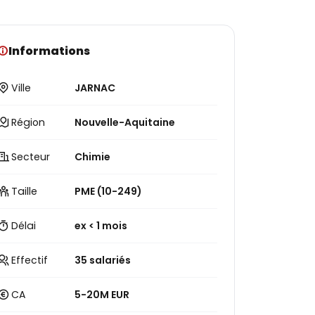
Informations
Ville
JARNAC
Région
Nouvelle-Aquitaine
Secteur
Chimie
Taille
PME (10-249)
Délai
ex < 1 mois
Effectif
35 salariés
CA
5-20M EUR