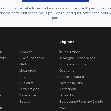
formations de cette fiche sont issues de sources publiques. Si vous 
ant de cette entreprise, vous pouvez revendiquer cette fiche pour l
jour.
Régions
ue
Fonderie
Île-de-France
taire
Luxe / Horlogerie
Auvergne-Rhône-Alpes
Médical
Hauts-de-France
Métallurgie
Occitanie
Naval
Nouvelle-Aquitaine
Nucléaire
Pays de la Loire
Pétrole et gaz
Normandie
e
Pharmacie
Grand Est
Spatial
Bourgogne-Franche-Comté
ts
PACA