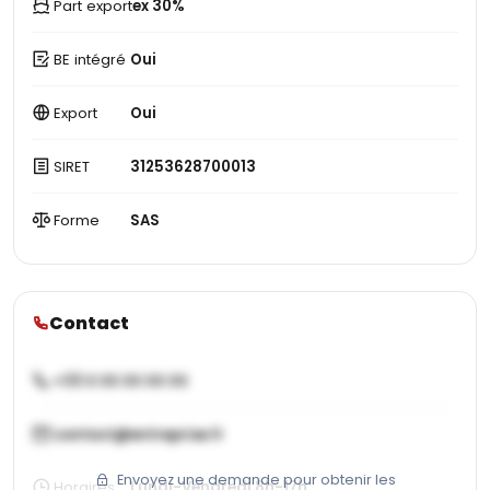
Part export
ex 30%
BE intégré
Oui
Export
Oui
SIRET
31253628700013
Forme
SAS
Contact
+33 X XX XX XX XX
contact@entreprise.fr
Envoyez une demande pour obtenir les
Horaires
Lundi-Vendredi 8h-17h