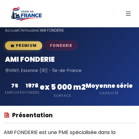
Accueil
/
Annuaire
/
AMI FONDERIE
FONDERIE
PREMIUM
AMI FONDERIE
IGNY, Essonne (91) - Île-de-France
Moyenne série
75
1978
ex 5 000 m2
EMPLOYÉS
FONDÉE
CAPACITÉ
SURFACE
Présentation
AMI FONDERIE est une PME spécialisée dans la