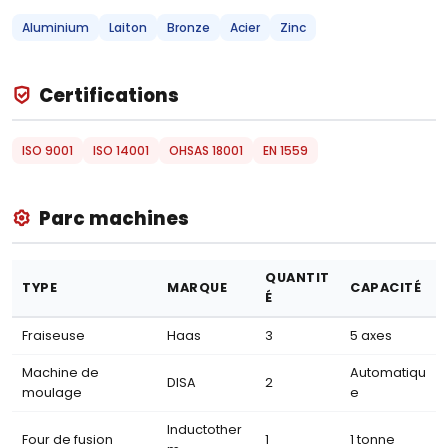
Aluminium
Laiton
Bronze
Acier
Zinc
Certifications
ISO 9001
ISO 14001
OHSAS 18001
EN 1559
Parc machines
QUANTIT
TYPE
MARQUE
CAPACITÉ
É
Fraiseuse
Haas
3
5 axes
Machine de
Automatiqu
DISA
2
moulage
e
Inductother
Four de fusion
1
1 tonne