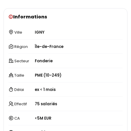
Informations
Ville
IGNY
Région
Île-de-France
Secteur
Fonderie
Taille
PME (10-249)
Délai
ex < 1 mois
Effectif
75 salariés
CA
<5M EUR