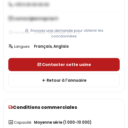
+33 X XX XX XX XX
contact@entreprise.fr
Envoyez une demande pour obtenir les
Horaires
Lundi-Vendredi 8h-17h
coordonnées
Langues
Français, Anglais
Contacter cette usine
Retour à l'annuaire
Conditions commerciales
Capacité
Moyenne série (1 000-10 000)