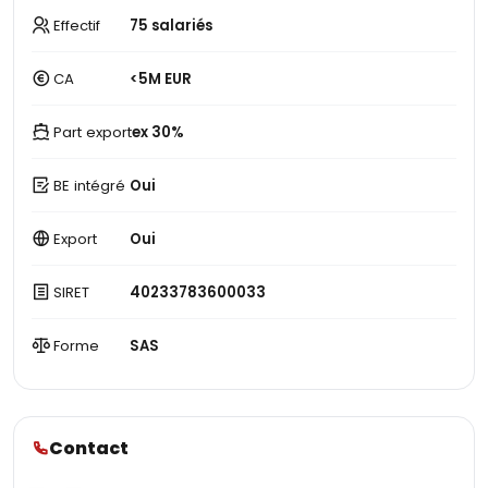
Effectif
75 salariés
CA
<5M EUR
Part export
ex 30%
BE intégré
Oui
Export
Oui
SIRET
40233783600033
Forme
SAS
Contact