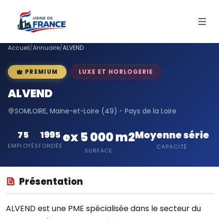
Accueil
/
Annuaire
/
ALVEND
LUXE ET HORLOGERIE
PREMIUM
ALVEND
SOMLOIRE, Maine-et-Loire (49) - Pays de la Loire
Moyenne série
75
1995
ex 5 000 m2
EMPLOYÉS
FONDÉE
CAPACITÉ
SURFACE
Présentation
ALVEND est une PME spécialisée dans le secteur du