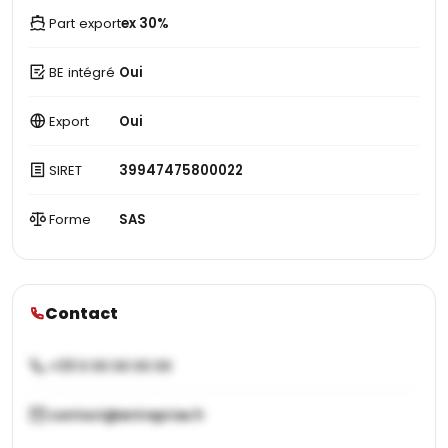
Part export
ex 30%
BE intégré
Oui
Export
Oui
SIRET
39947475800022
Forme
SAS
Contact
+33 X XX XX XX XX
contact@entreprise.fr