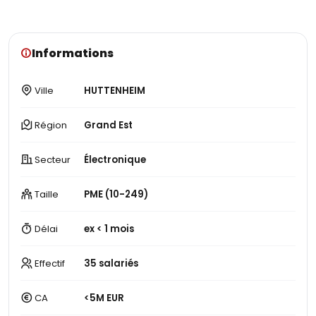
Informations
Ville
HUTTENHEIM
Région
Grand Est
Secteur
Électronique
Taille
PME (10-249)
Délai
ex < 1 mois
Effectif
35 salariés
CA
<5M EUR