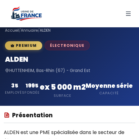
Accueil
/
Annuaire
/
ALDEN
ÉLECTRONIQUE
PREMIUM
ALDEN
HUTTENHEIM, Bas-Rhin (67) - Grand Est
Moyenne série
35
1995
ex 5 000 m2
EMPLOYÉS
FONDÉE
CAPACITÉ
SURFACE
Présentation
ALDEN est une PME spécialisée dans le secteur de