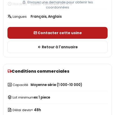
Envoyez une demande pour obtenir les
Horaires
Lundi-Vendredi 8h-17h
coordonnées
Langues
Français, Anglais
Contacter cette usine
Retour à l'annuaire
Conditions commerciales
Capacité
Moyenne série (1 000-10 000)
Lot minimum
ex 1 piece
Délai devis
< 48h