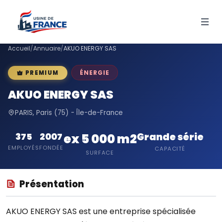
Accueil
/
Annuaire
/
AKUO ENERGY SAS
ÉNERGIE
PREMIUM
AKUO ENERGY SAS
PARIS, Paris (75) - Île-de-France
Grande série
375
2007
ex 5 000 m2
EMPLOYÉS
FONDÉE
CAPACITÉ
SURFACE
Présentation
AKUO ENERGY SAS est une entreprise spécialisée