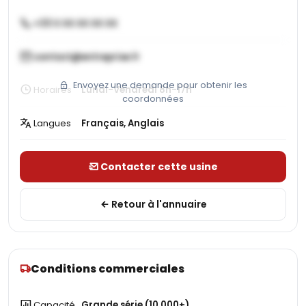
+33 X XX XX XX XX
contact@entreprise.fr
Envoyez une demande pour obtenir les
Horaires
Lundi-Vendredi 8h-17h
coordonnées
Langues
Français, Anglais
Contacter cette usine
Retour à l'annuaire
Conditions commerciales
Capacité
Grande série (10 000+)