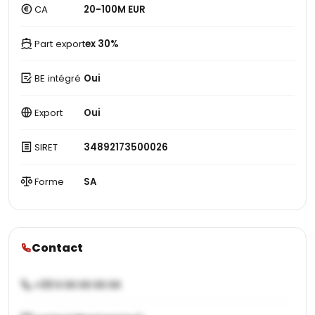
CA
20-100M EUR
Part export
ex 30%
BE intégré
Oui
Export
Oui
SIRET
34892173500026
Forme
SA
Contact
+33 X XX XX XX XX