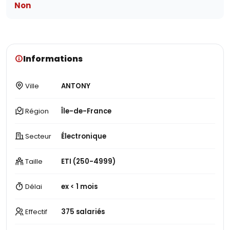
Non
Informations
Ville
ANTONY
Région
Île-de-France
Secteur
Électronique
Taille
ETI (250-4999)
Délai
ex < 1 mois
Effectif
375 salariés