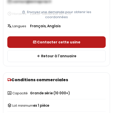
contact@entreprise.fr
Envoyez une demande pour obtenir les
Horaires
Lundi-Vendredi 8h-17h
coordonnées
Langues
Français, Anglais
Contacter cette usine
Retour à l'annuaire
Conditions commerciales
Capacité
Grande série (10 000+)
Lot minimum
ex 1 pièce