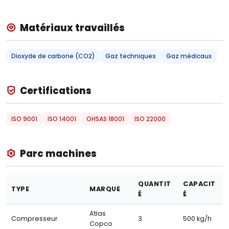
Matériaux travaillés
Dioxyde de carbone (CO2)
Gaz techniques
Gaz médicaux
Certifications
ISO 9001
ISO 14001
OHSAS 18001
ISO 22000
Parc machines
QUANTIT
CAPACIT
TYPE
MARQUE
É
É
Atlas
Compresseur
3
500 kg/h
Copco