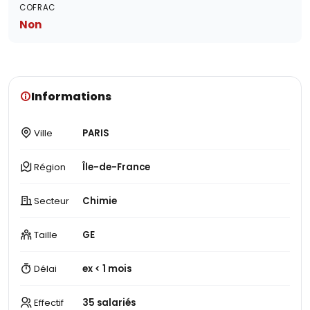
COFRAC
Non
Informations
Ville
PARIS
Région
Île-de-France
Secteur
Chimie
Taille
GE
Délai
ex < 1 mois
Effectif
35 salariés