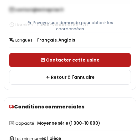
contact@entreprise.fr
Envoyez une demande pour obtenir les
Horaires
Lundi-Vendredi 8h-17h
coordonnées
Langues
Français, Anglais
Contacter cette usine
Retour à l'annuaire
Conditions commerciales
Capacité
Moyenne série (1 000-10 000)
Lot minimum
ex 1 pièce