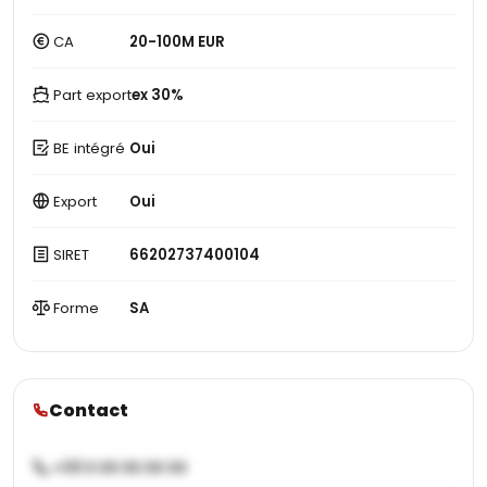
CA
20-100M EUR
Part export
ex 30%
BE intégré
Oui
Export
Oui
SIRET
66202737400104
Forme
SA
Contact
+33 X XX XX XX XX