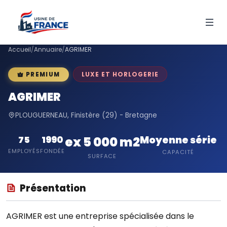
Accueil
/
Annuaire
/
AGRIMER
LUXE ET HORLOGERIE
PREMIUM
AGRIMER
PLOUGUERNEAU, Finistère (29) - Bretagne
Moyenne série
75
1990
ex 5 000 m2
EMPLOYÉS
FONDÉE
CAPACITÉ
SURFACE
Présentation
AGRIMER est une entreprise spécialisée dans le