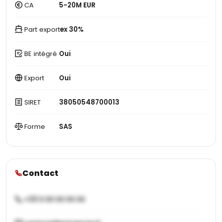
CA
5-20M EUR
Part export
ex 30%
BE intégré
Oui
Export
Oui
SIRET
38050548700013
Forme
SAS
Contact
+33 X XX XX XX XX