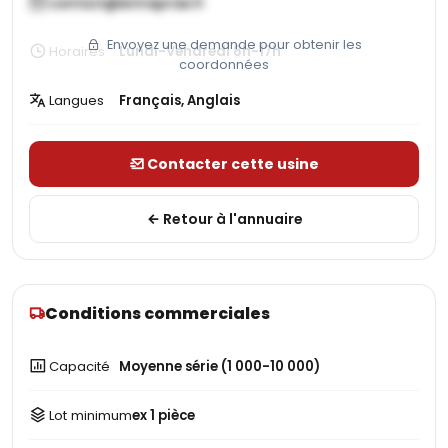
contact@entreprise.fr
Envoyez une demande pour obtenir les
Horaires
Lundi-Vendredi 8h-17h
coordonnées
Langues
Français, Anglais
Contacter cette usine
Retour à l'annuaire
Conditions commerciales
Capacité
Moyenne série (1 000-10 000)
Lot minimum
ex 1 pièce