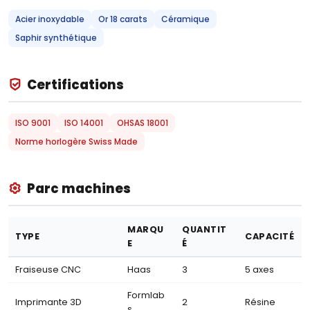
Acier inoxydable
Or 18 carats
Céramique
Saphir synthétique
Certifications
ISO 9001
ISO 14001
OHSAS 18001
Norme horlogère Swiss Made
Parc machines
MARQU
QUANTIT
TYPE
CAPACITÉ
E
É
Fraiseuse CNC
Haas
3
5 axes
Formlab
Imprimante 3D
2
Résine
s