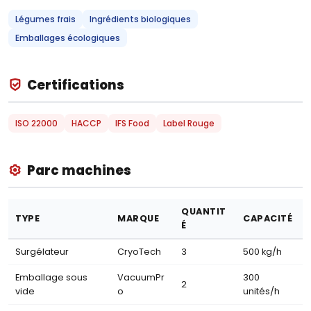
Légumes frais
Ingrédients biologiques
Emballages écologiques
Certifications
ISO 22000
HACCP
IFS Food
Label Rouge
Parc machines
QUANTIT
TYPE
MARQUE
CAPACITÉ
É
Surgélateur
CryoTech
3
500 kg/h
Emballage sous
VacuumPr
300
2
vide
o
unités/h