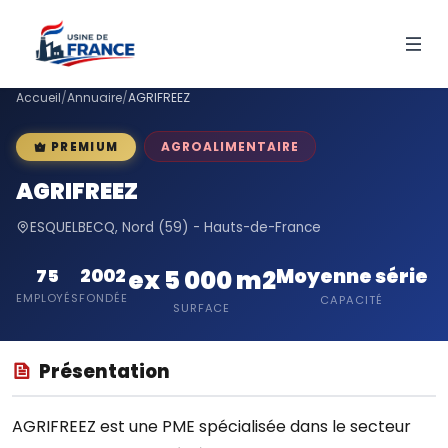
Accueil
/
Annuaire
/
AGRIFREEZ
AGROALIMENTAIRE
PREMIUM
AGRIFREEZ
ESQUELBECQ, Nord (59) - Hauts-de-France
Moyenne série
75
2002
ex 5 000 m2
EMPLOYÉS
FONDÉE
CAPACITÉ
SURFACE
Présentation
AGRIFREEZ est une PME spécialisée dans le secteur