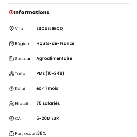
Informations
Ville
ESQUELBECQ
Région
Hauts-de-France
Secteur
Agroalimentaire
Taille
PME (10-249)
Délai
ex < 1 mois
Effectif
75 salariés
CA
5-20M EUR
Part export
30%