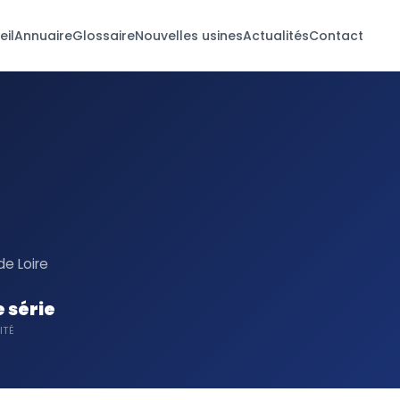
eil
Annuaire
Glossaire
Nouvelles usines
Actualités
Contact
e Loire
 série
ITÉ