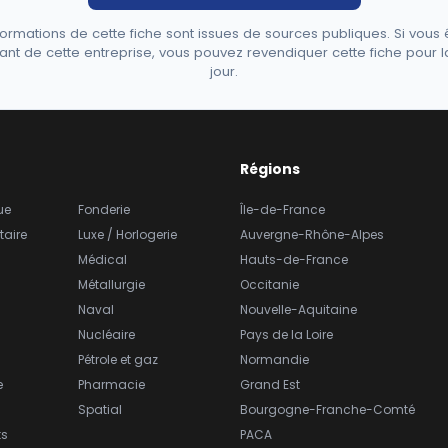
formations de cette fiche sont issues de sources publiques. Si vous 
ant de cette entreprise, vous pouvez revendiquer cette fiche pour l
jour.
Régions
ue
Fonderie
Île-de-France
taire
Luxe / Horlogerie
Auvergne-Rhône-Alpes
Médical
Hauts-de-France
Métallurgie
Occitanie
Naval
Nouvelle-Aquitaine
Nucléaire
Pays de la Loire
Pétrole et gaz
Normandie
e
Pharmacie
Grand Est
Spatial
Bourgogne-Franche-Comté
ts
PACA