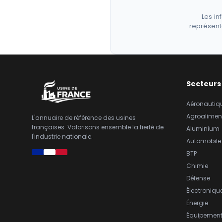
Les in
représent
Secteurs
Aéronautiq
Agroalimen
L'annuaire de référence des usines
françaises. Valorisons ensemble la fierté de
Aluminium
l'industrie nationale.
Automobile
BTP
Chimie
Défense
Électroniqu
Énergie
Équipemen