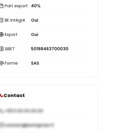
Part export
40%
BE intégré
Oui
Export
Oui
SIRET
50198463700030
Forme
SAS
Contact
+33 X XX XX XX XX
contact@entreprise.fr