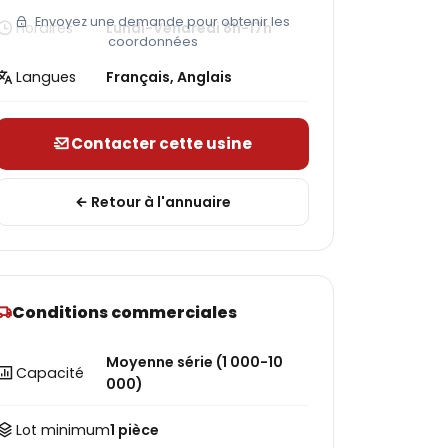
Envoyez une demande pour obtenir les
Horaires
Lundi-Vendredi 8h-17h
coordonnées
Langues
Français, Anglais
Contacter cette usine
Retour à l'annuaire
Conditions commerciales
Moyenne série (1 000-10
Capacité
000)
Lot minimum
1 pièce