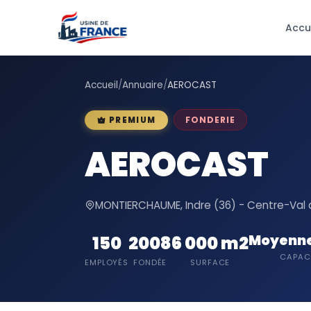
Accu
Accueil
/
Annuaire
/
AEROCAST
FONDERIE
PREMIUM
AEROCAST
MONTIERCHAUME, Indre (36) - Centre-Val d
Moyenne
150
2008
6 000 m2
CAPAC
EMPLOYÉS
FONDÉE
SURFACE