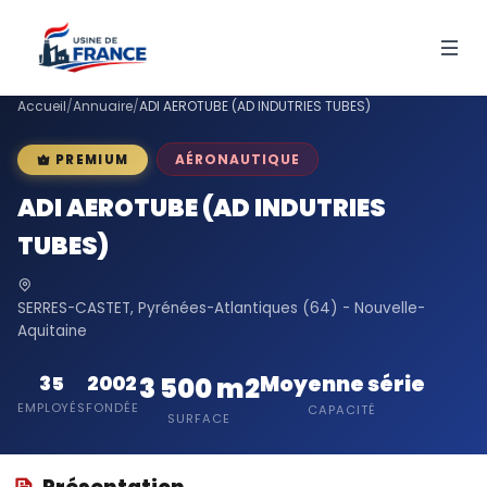
Accueil
/
Annuaire
/
ADI AEROTUBE (AD INDUTRIES TUBES)
AÉRONAUTIQUE
PREMIUM
ADI AEROTUBE (AD INDUTRIES
TUBES)
SERRES-CASTET, Pyrénées-Atlantiques (64) - Nouvelle-
Aquitaine
Moyenne série
35
2002
3 500 m2
EMPLOYÉS
FONDÉE
CAPACITÉ
SURFACE