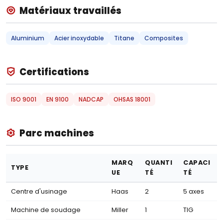
Matériaux travaillés
Aluminium
Acier inoxydable
Titane
Composites
Certifications
ISO 9001
EN 9100
NADCAP
OHSAS 18001
Parc machines
MARQ
QUANTI
CAPACI
TYPE
UE
TÉ
TÉ
Centre d'usinage
Haas
2
5 axes
Machine de soudage
Miller
1
TIG