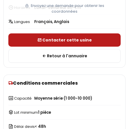
Envoyez une demande pour obtenir les
Horaires
Lundi-Vendredi 8h-17h
coordonnées
Langues
Français, Anglais
Contacter cette usine
Retour à l'annuaire
Conditions commerciales
Capacité
Moyenne série (1 000-10 000)
Lot minimum
1 pièce
Délai devis
< 48h