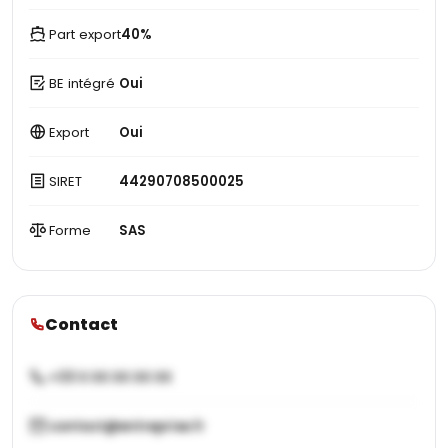
Part export
40%
BE intégré
Oui
Export
Oui
SIRET
44290708500025
Forme
SAS
Contact
+33 X XX XX XX XX
contact@entreprise.fr