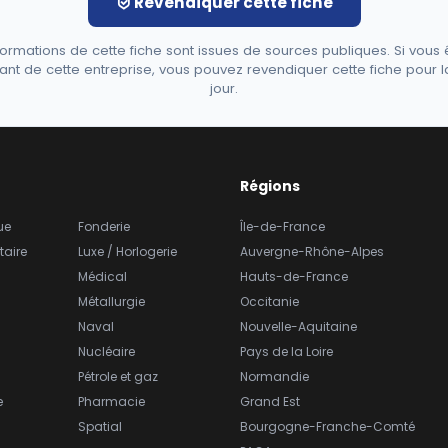
Revendiquer cette fiche
formations de cette fiche sont issues de sources publiques. Si vous 
ant de cette entreprise, vous pouvez revendiquer cette fiche pour l
jour.
Régions
ue
Fonderie
Île-de-France
taire
Luxe / Horlogerie
Auvergne-Rhône-Alpes
Médical
Hauts-de-France
Métallurgie
Occitanie
Naval
Nouvelle-Aquitaine
Nucléaire
Pays de la Loire
Pétrole et gaz
Normandie
e
Pharmacie
Grand Est
Spatial
Bourgogne-Franche-Comté