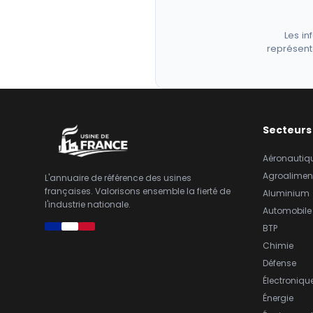
Les in
représent
Secteurs
Aéronautiq
Agroalimen
L'annuaire de référence des usines
françaises. Valorisons ensemble la fierté de
Aluminium
l'industrie nationale.
Automobile
BTP
Chimie
Défense
Électroniqu
Énergie