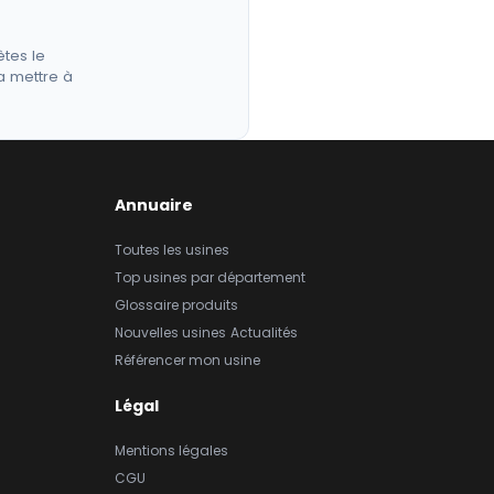
êtes le
a mettre à
Annuaire
Toutes les usines
Top usines par département
Glossaire produits
Nouvelles usines
Actualités
Référencer mon usine
Légal
Mentions légales
CGU