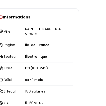
Informations
SAINT-THIBAULT-DES-
Ville
VIGNES
Région
Île-de-France
Secteur
Électronique
Taille
ETI (100-249)
Délai
ex < 1 mois
Effectif
150 salariés
CA
5-20M EUR