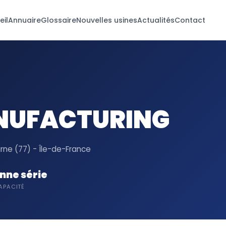
eil
Annuaire
Glossaire
Nouvelles usines
Actualités
Contact
NUFACTURING
ne (77) - Île-de-France
nne série
APACITÉ