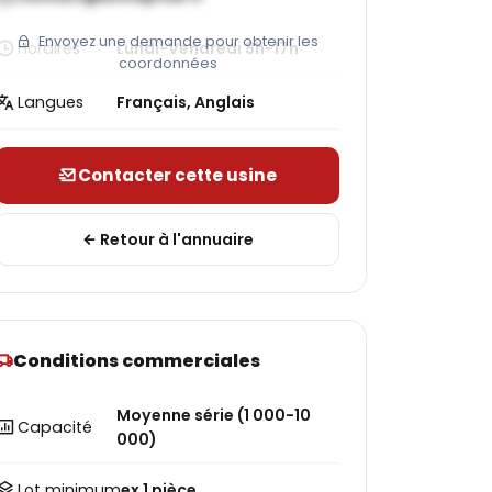
Envoyez une demande pour obtenir les
Horaires
Lundi-Vendredi 8h-17h
coordonnées
Langues
Français, Anglais
Contacter cette usine
Retour à l'annuaire
Conditions commerciales
Moyenne série (1 000-10
Capacité
000)
Lot minimum
ex 1 pièce