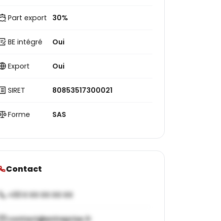
Part export
30%
BE intégré
Oui
Export
Oui
SIRET
80853517300021
Forme
SAS
Contact
+33 X XX XX XX XX
contact@entreprise.fr