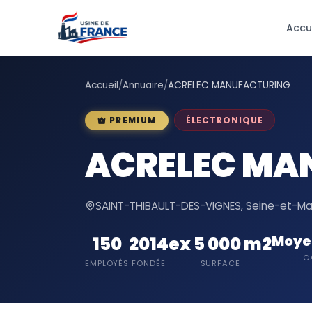
Accu
Accueil
/
Annuaire
/
ACRELEC MANUFACTURING
ÉLECTRONIQUE
PREMIUM
ACRELEC MA
SAINT-THIBAULT-DES-VIGNES, Seine-et-Mar
Moye
150
2014
ex 5 000 m2
C
EMPLOYÉS
FONDÉE
SURFACE