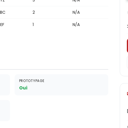
YZ
3
N/A
ABC
2
N/A
EF
1
N/A
PROTOTYPAGE
Oui