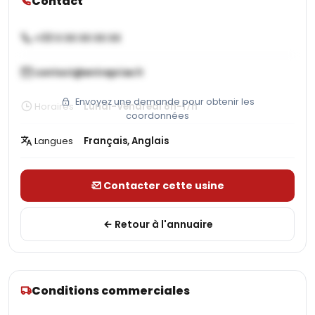
Contact
+33 X XX XX XX XX
contact@entreprise.fr
Envoyez une demande pour obtenir les
Horaires
Lundi-Vendredi 8h-17h
coordonnées
Langues
Français, Anglais
Contacter cette usine
Retour à l'annuaire
Conditions commerciales