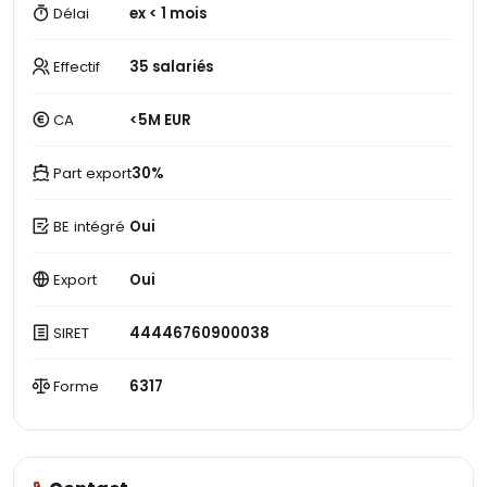
Délai
ex < 1 mois
Effectif
35 salariés
CA
<5M EUR
Part export
30%
BE intégré
Oui
Export
Oui
SIRET
44446760900038
Forme
6317