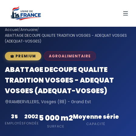
Accueil
/
Annuaire
/
ABATTAGE DECOUPE QUALITE TRADITION VOSGES - ADEQUAT VOSGES
(ADEQUAT-VOSGES)
AGROALIMENTAIRE
PREMIUM
ABATTAGE DECOUPE QUALITE
TRADITION VOSGES - ADEQUAT
VOSGES (ADEQUAT-VOSGES)
RAMBERVILLERS, Vosges (88) - Grand Est
Moyenne série
35
2002
5 000 m2
EMPLOYÉS
FONDÉE
CAPACITÉ
SURFACE