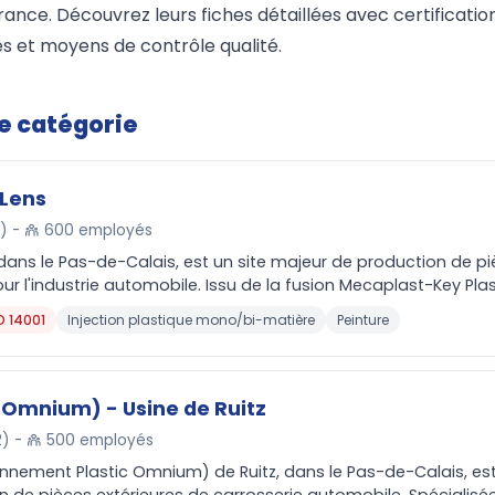
rance. Découvrez leurs fiches détaillées avec certificati
s et moyens de contrôle qualité.
te catégorie
 Lens
2) -
600 employés
 dans le Pas-de-Calais, est un site majeur de production de p
r l'industrie automobile. Issu de la fusion Mecaplast-Key Plasti
O 14001
Injection plastique mono/bi-matière
Peinture
c Omnium) - Usine de Ruitz
2) -
500 employés
ennement Plastic Omnium) de Ruitz, dans le Pas-de-Calais, es