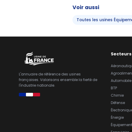
Voir aussi
Toutes les usines Équipe
Secteurs
Aéronautiq
Agroalimen
L'annuaire de référence des usines
françaises. Valorisons ensemble la fierté de
Automobile
l'industrie nationale.
BTP
Chimie
Défense
Électroniqu
Énergie
Équipemen