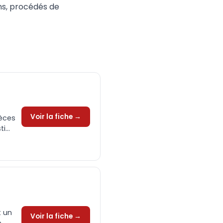
ons, procédés de
Voir la fiche →
ièces
...
t un
Voir la fiche →