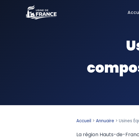
Accu
U
compos
Accueil
>
Annuaire
>
Usines É
La région Hauts-de-Franc