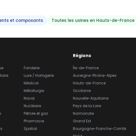
ments et composants
Toutes les usines en Hauts-de-France
Régions
ue
Fonderie
Île-de-France
taire
Luxe / Horlogerie
Auvergne-Rhône-Alpes
Médical
Hauts-de-France
Métallurgie
Occitanie
Naval
Nouvelle-Aquitaine
Nucléaire
Pays de la Loire
e
Pétrole et gaz
Normandie
Pharmacie
Grand Est
ts
Spatial
Bourgogne-Franche-Comté