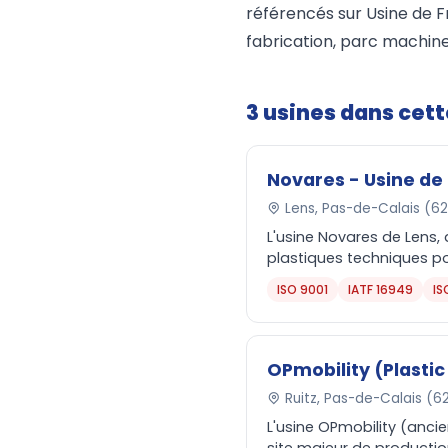
référencés sur Usine de F
fabrication, parc machine
3 usines dans cet
Novares - Usine de
Lens, Pas-de-Calais (6
L'usine Novares de Lens,
plastiques techniques pou
ISO 9001
IATF 16949
IS
OPmobility (Plasti
Ruitz, Pas-de-Calais (6
L'usine OPmobility (anci