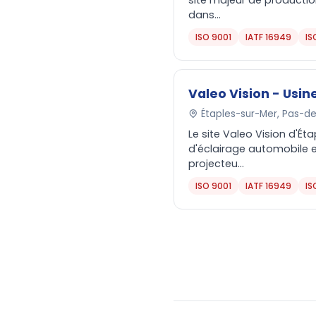
site majeur de productio
dans...
ISO 9001
IATF 16949
IS
Valeo Vision - Usin
Étaples-sur-Mer, Pas-de
Le site Valeo Vision d'Ét
d'éclairage automobile e
projecteu...
ISO 9001
IATF 16949
IS