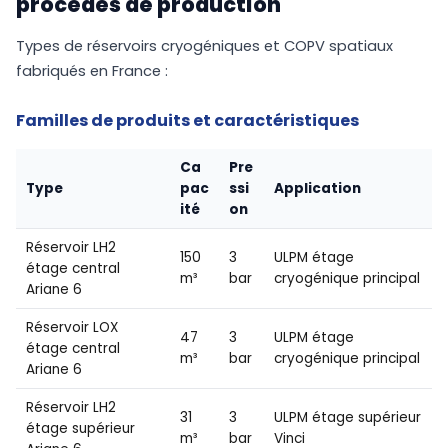
procédés de production
Types de réservoirs cryogéniques et COPV spatiaux
fabriqués en France :
Familles de produits et caractéristiques
Ca
Pre
Type
pac
ssi
Application
ité
on
Réservoir LH2
150
3
ULPM étage
étage central
m³
bar
cryogénique principal
Ariane 6
Réservoir LOX
47
3
ULPM étage
étage central
m³
bar
cryogénique principal
Ariane 6
Réservoir LH2
31
3
ULPM étage supérieur
étage supérieur
m³
bar
Vinci