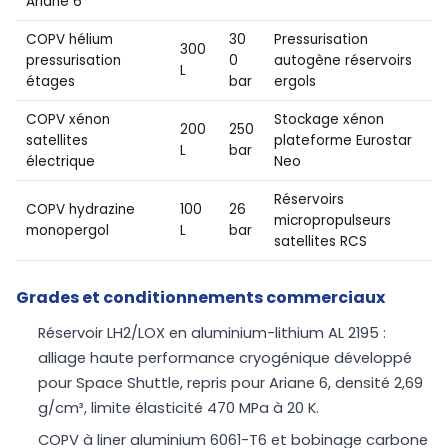
Ariane 6
COPV hélium
30
Pressurisation
300
pressurisation
0
autogène réservoirs
L
étages
bar
ergols
COPV xénon
Stockage xénon
200
250
satellites
plateforme Eurostar
L
bar
électrique
Neo
Réservoirs
COPV hydrazine
100
26
micropropulseurs
monopergol
L
bar
satellites RCS
Grades et conditionnements commerciaux
Réservoir LH2/LOX en aluminium-lithium AL 2195 :
alliage haute performance cryogénique développé
pour Space Shuttle, repris pour Ariane 6, densité 2,69
g/cm³, limite élasticité 470 MPa à 20 K.
COPV à liner aluminium 6061-T6 et bobinage carbone