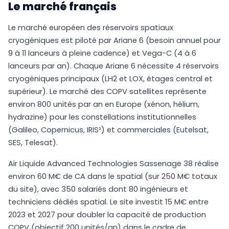
Le marché français
Le marché européen des réservoirs spatiaux
cryogéniques est piloté par Ariane 6 (besoin annuel pour
9 à 11 lanceurs à pleine cadence) et Vega-C (4 à 6
lanceurs par an). Chaque Ariane 6 nécessite 4 réservoirs
cryogéniques principaux (LH2 et LOX, étages central et
supérieur). Le marché des COPV satellites représente
environ 800 unités par an en Europe (xénon, hélium,
hydrazine) pour les constellations institutionnelles
(Galileo, Copernicus, IRIS²) et commerciales (Eutelsat,
SES, Telesat).
Air Liquide Advanced Technologies Sassenage 38 réalise
environ 60 M€ de CA dans le spatial (sur 250 M€ totaux
du site), avec 350 salariés dont 80 ingénieurs et
techniciens dédiés spatial. Le site investit 15 M€ entre
2023 et 2027 pour doubler la capacité de production
COPV (objectif 200 unités/an) dans le cadre de