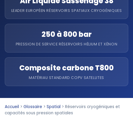
Air Liquide Sassenage 38
LEADER EUROPÉEN RÉSERVOIRS SPATIAUX CRYOGÉNIQUES
250 à 800 bar
PRESSION DE SERVICE RÉSERVOIRS HÉLIUM ET XÉNON
Composite carbone T800
MATÉRIAU STANDARD COPV SATELLITES
Accueil
>
Glossaire
>
Spatial
>
Réservoirs cryogéniques et
capacités sous pression spatiales