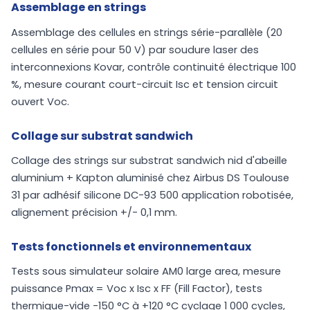
Assemblage en strings
Assemblage des cellules en strings série-parallèle (20
cellules en série pour 50 V) par soudure laser des
interconnexions Kovar, contrôle continuité électrique 100
%, mesure courant court-circuit Isc et tension circuit
ouvert Voc.
Collage sur substrat sandwich
Collage des strings sur substrat sandwich nid d'abeille
aluminium + Kapton aluminisé chez Airbus DS Toulouse
31 par adhésif silicone DC-93 500 application robotisée,
alignement précision +/- 0,1 mm.
Tests fonctionnels et environnementaux
Tests sous simulateur solaire AM0 large area, mesure
puissance Pmax = Voc x Isc x FF (Fill Factor), tests
thermique-vide -150 °C à +120 °C cyclage 1 000 cycles,