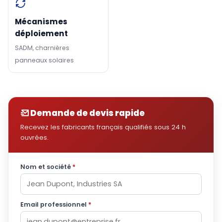
Mécanismes
déploiement
SADM, charnières
panneaux solaires
Demande de devis rapide
Recevez les fabricants français qualifiés sous 24 h
ouvrées.
Nom et société
*
Email professionnel
*