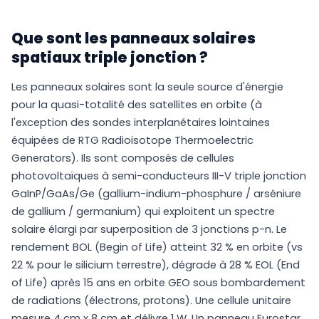
Que sont les panneaux solaires
spatiaux triple jonction ?
Les panneaux solaires sont la seule source d'énergie
pour la quasi-totalité des satellites en orbite (à
l'exception des sondes interplanétaires lointaines
équipées de RTG Radioisotope Thermoelectric
Generators). Ils sont composés de cellules
photovoltaïques à semi-conducteurs III-V triple jonction
GaInP/GaAs/Ge (gallium-indium-phosphure / arséniure
de gallium / germanium) qui exploitent un spectre
solaire élargi par superposition de 3 jonctions p-n. Le
rendement BOL (Begin of Life) atteint 32 % en orbite (vs
22 % pour le silicium terrestre), dégrade à 28 % EOL (End
of Life) après 15 ans en orbite GEO sous bombardement
de radiations (électrons, protons). Une cellule unitaire
mesure 4 cm x 8 cm et délivre 1 W. Un panneau Eurostar