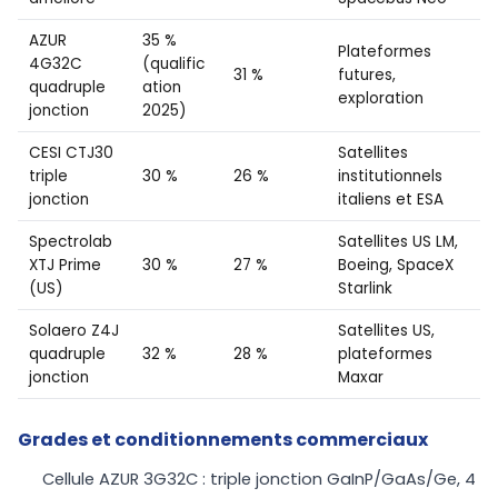
AZUR
35 %
Plateformes
4G32C
(qualific
31 %
futures,
quadruple
ation
exploration
jonction
2025)
CESI CTJ30
Satellites
triple
30 %
26 %
institutionnels
jonction
italiens et ESA
Spectrolab
Satellites US LM,
XTJ Prime
30 %
27 %
Boeing, SpaceX
(US)
Starlink
Solaero Z4J
Satellites US,
quadruple
32 %
28 %
plateformes
jonction
Maxar
Grades et conditionnements commerciaux
Cellule AZUR 3G32C : triple jonction GaInP/GaAs/Ge, 4