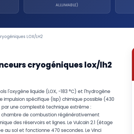
ALLUMABLE)
cryogéniques LOX/LH2
anceurs cryogéniques lox/lh2
s l'oxygène liquide (LOX, -183 °C) et l'hydrogène
ure impulsion spécifique (Isp) chimique possible (430
 par une complexité technique extrême :
n, chambre de combustion régénérativement
nique des réservoirs et lignes. Le Vulcain 2.1 (étage
ée au sol et fonctionne 470 secondes. Le Vinci