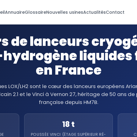
eil
Annuaire
Glossaire
Nouvelles usines
Actualités
Contact
s de lanceurs cryog
hydrogène liquides 
en France
es LOX/LH2 sont le cœur des lanceurs européens Arian
ulcain 2.1 et le Vinci à Vernon 27, héritage de 50 ans d
française depuis HM7B.
18 t
GE
POUSSÉE VINCI (ÉTAGE SUPÉRIEUR RÉ-
C