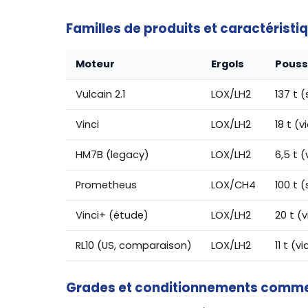
Familles de produits et caractéristi
Moteur
Ergols
Pous
Vulcain 2.1
LOX/LH2
137 t (
Vinci
LOX/LH2
18 t (v
HM7B (legacy)
LOX/LH2
6,5 t (
Prometheus
LOX/CH4
100 t (
Vinci+ (étude)
LOX/LH2
20 t (
RL10 (US, comparaison)
LOX/LH2
11 t (v
Grades et conditionnements comm