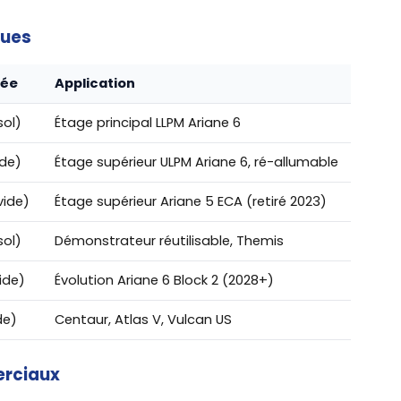
ques
sée
Application
sol)
Étage principal LLPM Ariane 6
ide)
Étage supérieur ULPM Ariane 6, ré-allumable
vide)
Étage supérieur Ariane 5 ECA (retiré 2023)
sol)
Démonstrateur réutilisable, Themis
vide)
Évolution Ariane 6 Block 2 (2028+)
ide)
Centaur, Atlas V, Vulcan US
erciaux