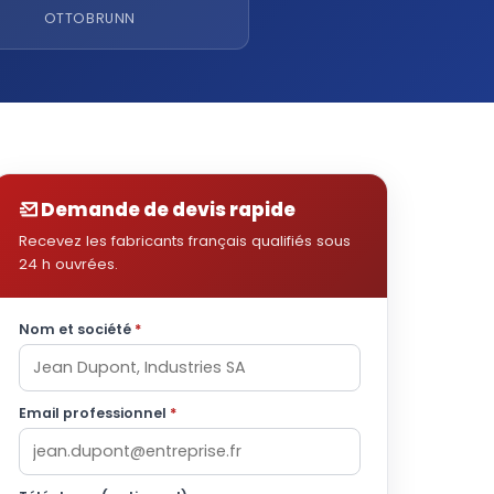
OTTOBRUNN
Demande de devis rapide
Recevez les fabricants français qualifiés sous
24 h ouvrées.
Nom et société
*
Email professionnel
*