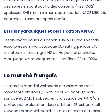
Cladding Inconel 625 ou 718 par soudage TIG ou laser
des zones en contact fluides corrosifs (H2S, CO2),
épaisseur 3-6 mm minimum, qualification NACE MR0175,
contrôle ultrasonore après dépôt.
Essais hydrauliques et certification API 6A
Essais hydrauliques au bench TUV ou Bureau Veritas :
essai pression hydrostatique 1,5x rating pendant 15
minutes mini, essai gaz N2 ou He pour étanchéité,
marquage API monogramme, certificat 3.1 EN 10204.
Le marché français
Le marché mondial wellheads et Christmas trees
représente environ 6,5 Md$ en 2024, dont 4,5 Md$
surface et 2 Md$ subsea, en croissance de +4 %/an
portée par exploration deep offshore (Brésil pre-salt,
Guyana ExxonMobil, Namibie TotalEnergies) et reprise