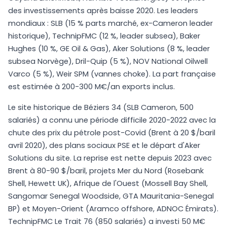
des investissements après baisse 2020. Les leaders
mondiaux : SLB (15 % parts marché, ex-Cameron leader
historique), TechnipFMC (12 %, leader subsea), Baker
Hughes (10 %, GE Oil & Gas), Aker Solutions (8 %, leader
subsea Norvège), Dril-Quip (5 %), NOV National Oilwell
Varco (5 %), Weir SPM (vannes choke). La part française
est estimée à 200-300 M€/an exports inclus.
Le site historique de Béziers 34 (SLB Cameron, 500
salariés) a connu une période difficile 2020-2022 avec la
chute des prix du pétrole post-Covid (Brent à 20 $/baril
avril 2020), des plans sociaux PSE et le départ d'Aker
Solutions du site. La reprise est nette depuis 2023 avec
Brent à 80-90 $/baril, projets Mer du Nord (Rosebank
Shell, Hewett UK), Afrique de l'Ouest (Mossell Bay Shell,
Sangomar Senegal Woodside, GTA Mauritania-Senegal
BP) et Moyen-Orient (Aramco offshore, ADNOC Émirats).
TechnipFMC Le Trait 76 (850 salariés) a investi 50 M€