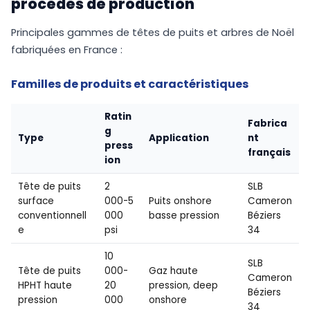
procédés de production
Principales gammes de têtes de puits et arbres de Noël
fabriquées en France :
Familles de produits et caractéristiques
Ratin
Fabrica
g
Type
Application
nt
press
français
ion
Tête de puits
2
SLB
surface
000-5
Puits onshore
Cameron
conventionnell
000
basse pression
Béziers
e
psi
34
10
SLB
Tête de puits
000-
Gaz haute
Cameron
HPHT haute
20
pression, deep
Béziers
pression
000
onshore
34