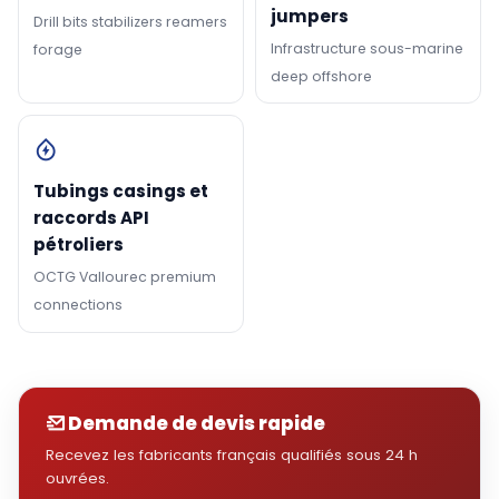
jumpers
Drill bits stabilizers reamers
Infrastructure sous-marine
forage
deep offshore
Tubings casings et
raccords API
pétroliers
OCTG Vallourec premium
connections
Demande de devis rapide
Recevez les fabricants français qualifiés sous 24 h
ouvrées.