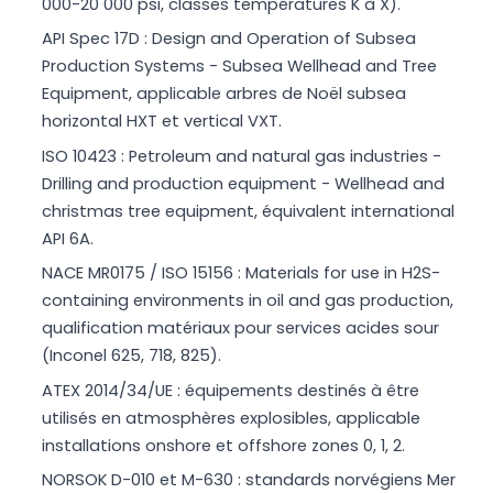
000-20 000 psi, classes températures K à X).
API Spec 17D : Design and Operation of Subsea
Production Systems - Subsea Wellhead and Tree
Equipment, applicable arbres de Noël subsea
horizontal HXT et vertical VXT.
ISO 10423 : Petroleum and natural gas industries -
Drilling and production equipment - Wellhead and
christmas tree equipment, équivalent international
API 6A.
NACE MR0175 / ISO 15156 : Materials for use in H2S-
containing environments in oil and gas production,
qualification matériaux pour services acides sour
(Inconel 625, 718, 825).
ATEX 2014/34/UE : équipements destinés à être
utilisés en atmosphères explosibles, applicable
installations onshore et offshore zones 0, 1, 2.
NORSOK D-010 et M-630 : standards norvégiens Mer