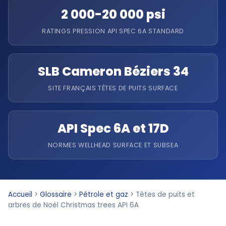
2 000-20 000 psi
RATINGS PRESSION API SPEC 6A STANDARD
SLB Cameron Béziers 34
SITE FRANÇAIS TÊTES DE PUITS SURFACE
API Spec 6A et 17D
NORMES WELLHEAD SURFACE ET SUBSEA
Accueil
>
Glossaire
>
Pétrole et gaz
>
Têtes de puits et
arbres de Noël Christmas trees API 6A