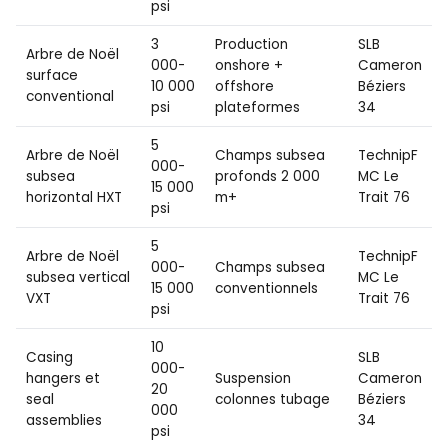
psi
3
Production
SLB
Arbre de Noël
000-
onshore +
Cameron
surface
10 000
offshore
Béziers
conventional
psi
plateformes
34
5
Arbre de Noël
Champs subsea
TechnipF
000-
subsea
profonds 2 000
MC Le
15 000
horizontal HXT
m+
Trait 76
psi
5
Arbre de Noël
TechnipF
000-
Champs subsea
subsea vertical
MC Le
15 000
conventionnels
VXT
Trait 76
psi
10
Casing
SLB
000-
hangers et
Suspension
Cameron
20
seal
colonnes tubage
Béziers
000
assemblies
34
psi