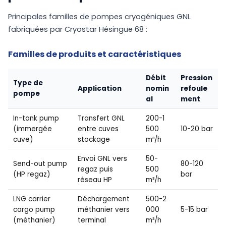
Principales familles de pompes cryogéniques GNL
fabriquées par Cryostar Hésingue 68 :
Familles de produits et caractéristiques
Débit
Pression
Type de
Application
nomin
refoule
pompe
al
ment
In-tank pump
Transfert GNL
200-1
(immergée
entre cuves
500
10-20 bar
cuve)
stockage
m³/h
Envoi GNL vers
50-
Send-out pump
80-120
regaz puis
500
(HP regaz)
bar
réseau HP
m³/h
LNG carrier
Déchargement
500-2
cargo pump
méthanier vers
000
5-15 bar
(méthanier)
terminal
m³/h