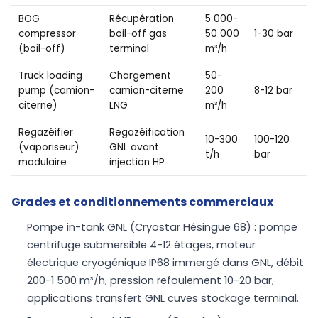
BOG
Récupération
5 000-
compressor
boil-off gas
50 000
1-30 bar
(boil-off)
terminal
m³/h
Truck loading
Chargement
50-
pump (camion-
camion-citerne
200
8-12 bar
citerne)
LNG
m³/h
Regazéifier
Regazéification
10-300
100-120
(vaporiseur)
GNL avant
t/h
bar
modulaire
injection HP
Grades et conditionnements commerciaux
Pompe in-tank GNL (Cryostar Hésingue 68) : pompe
centrifuge submersible 4-12 étages, moteur
électrique cryogénique IP68 immergé dans GNL, débit
200-1 500 m³/h, pression refoulement 10-20 bar,
applications transfert GNL cuves stockage terminal.