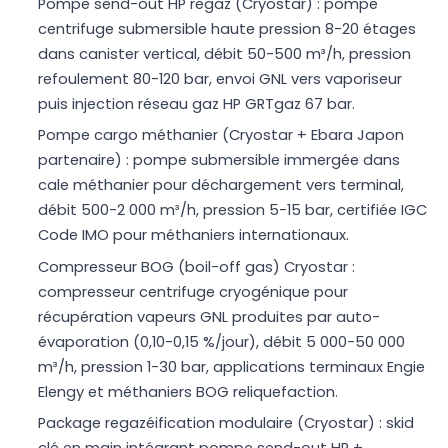
Pompe send-out HP regaz (Cryostar) : pompe
centrifuge submersible haute pression 8-20 étages
dans canister vertical, débit 50-500 m³/h, pression
refoulement 80-120 bar, envoi GNL vers vaporiseur
puis injection réseau gaz HP GRTgaz 67 bar.
Pompe cargo méthanier (Cryostar + Ebara Japon
partenaire) : pompe submersible immergée dans
cale méthanier pour déchargement vers terminal,
débit 500-2 000 m³/h, pression 5-15 bar, certifiée IGC
Code IMO pour méthaniers internationaux.
Compresseur BOG (boil-off gas) Cryostar :
compresseur centrifuge cryogénique pour
récupération vapeurs GNL produites par auto-
évaporation (0,10-0,15 %/jour), débit 5 000-50 000
m³/h, pression 1-30 bar, applications terminaux Engie
Elengy et méthaniers BOG reliquefaction.
Package regazéification modulaire (Cryostar) : skid
clé en main intégrant pompe send-out HP +