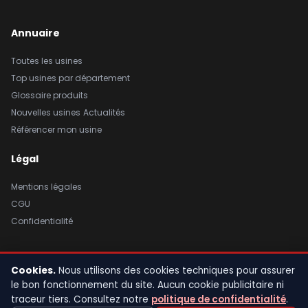
Annuaire
Toutes les usines
Top usines par département
Glossaire produits
Nouvelles usines
Actualités
Référencer mon usine
Légal
Mentions légales
CGU
Confidentialité
Cookies.
Nous utilisons des cookies techniques pour assurer
© 2026 Usine de France. Tous droits réservés. |
Mentions légales
|
le bon fonctionnement du site. Aucun cookie publicitaire ni
CGU
|
Confidentialité
traceur tiers. Consultez notre
politique de confidentialité
.
Fait avec fierté en France