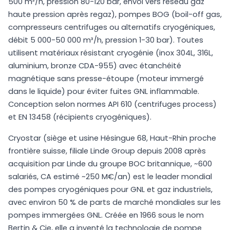
500 m³/h, pression 80-120 bar, envoi vers réseau gaz
haute pression après regaz), pompes BOG (boil-off gas,
compresseurs centrifuges ou alternatifs cryogéniques,
débit 5 000-50 000 m³/h, pression 1-30 bar). Toutes
utilisent matériaux résistant cryogénie (inox 304L, 316L,
aluminium, bronze CDA-955) avec étanchéité
magnétique sans presse-étoupe (moteur immergé
dans le liquide) pour éviter fuites GNL inflammable.
Conception selon normes API 610 (centrifuges process)
et EN 13458 (récipients cryogéniques).
Cryostar (siège et usine Hésingue 68, Haut-Rhin proche
frontière suisse, filiale Linde Group depuis 2008 après
acquisition par Linde du groupe BOC britannique, ~600
salariés, CA estimé ~250 M€/an) est le leader mondial
des pompes cryogéniques pour GNL et gaz industriels,
avec environ 50 % de parts de marché mondiales sur les
pompes immergées GNL. Créée en 1966 sous le nom
Bertin & Cie, elle a inventé la technologie de pompe