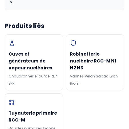
?
Produits liés
Cuves et
Robinetterie
générateurs de
nucléaire RCC-M N1
vapeur nucléaires
N2 N3
Chaudronnerie lourde REP
Vannes Velan Sapag Lyon
EPR
Riom
Tuyauterie primaire
RCC-M
Boucles primaires Inconel