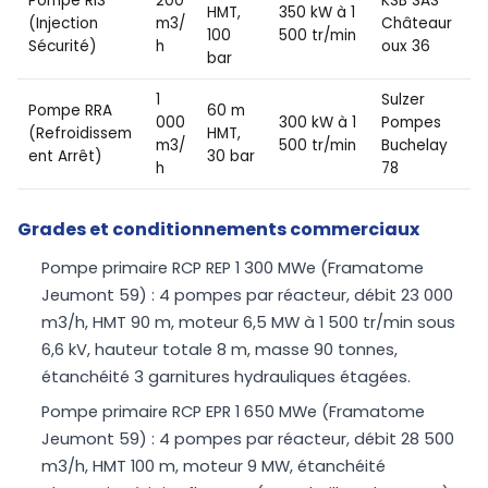
Pompe RIS
200
KSB SAS
HMT,
350 kW à 1
(Injection
m3/
Châteaur
100
500 tr/min
Sécurité)
h
oux 36
bar
1
Sulzer
Pompe RRA
60 m
000
300 kW à 1
Pompes
(Refroidissem
HMT,
m3/
500 tr/min
Buchelay
ent Arrêt)
30 bar
h
78
Grades et conditionnements commerciaux
Pompe primaire RCP REP 1 300 MWe (Framatome
Jeumont 59) : 4 pompes par réacteur, débit 23 000
m3/h, HMT 90 m, moteur 6,5 MW à 1 500 tr/min sous
6,6 kV, hauteur totale 8 m, masse 90 tonnes,
étanchéité 3 garnitures hydrauliques étagées.
Pompe primaire RCP EPR 1 650 MWe (Framatome
Jeumont 59) : 4 pompes par réacteur, débit 28 500
m3/h, HMT 100 m, moteur 9 MW, étanchéité