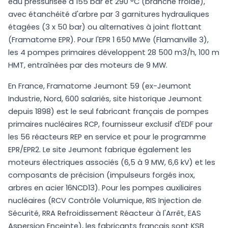
eau pressurisée à 155 bar et 290 °C (branche froide),
avec étanchéité d'arbre par 3 garnitures hydrauliques
étagées (3 x 50 bar) ou alternatives à joint flottant
(Framatome EPR). Pour l'EPR 1 650 MWe (Flamanville 3),
les 4 pompes primaires développent 28 500 m3/h, 100 m
HMT, entraînées par des moteurs de 9 MW.
En France, Framatome Jeumont 59 (ex-Jeumont
Industrie, Nord, 600 salariés, site historique Jeumont
depuis 1898) est le seul fabricant français de pompes
primaires nucléaires RCP, fournisseur exclusif d'EDF pour
les 56 réacteurs REP en service et pour le programme
EPR/EPR2. Le site Jeumont fabrique également les
moteurs électriques associés (6,5 à 9 MW, 6,6 kV) et les
composants de précision (impulseurs forgés inox,
arbres en acier 16NCD13). Pour les pompes auxiliaires
nucléaires (RCV Contrôle Volumique, RIS Injection de
Sécurité, RRA Refroidissement Réacteur à l'Arrêt, EAS
Aspersion Enceinte), les fabricants français sont KSB