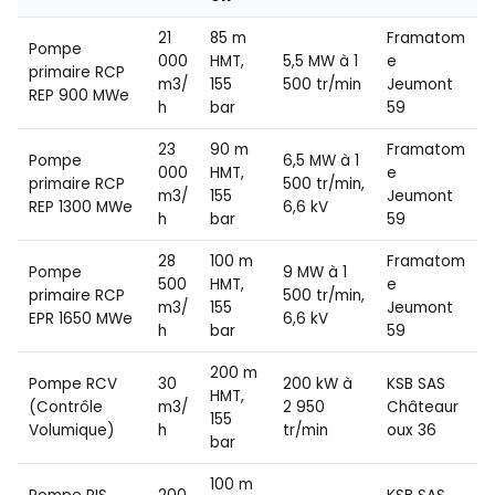
21
85 m
Framatom
Pompe
000
HMT,
5,5 MW à 1
e
primaire RCP
m3/
155
500 tr/min
Jeumont
REP 900 MWe
h
bar
59
23
90 m
Framatom
Pompe
6,5 MW à 1
000
HMT,
e
primaire RCP
500 tr/min,
m3/
155
Jeumont
REP 1300 MWe
6,6 kV
h
bar
59
28
100 m
Framatom
Pompe
9 MW à 1
500
HMT,
e
primaire RCP
500 tr/min,
m3/
155
Jeumont
EPR 1650 MWe
6,6 kV
h
bar
59
200 m
Pompe RCV
30
200 kW à
KSB SAS
HMT,
(Contrôle
m3/
2 950
Châteaur
155
Volumique)
h
tr/min
oux 36
bar
100 m