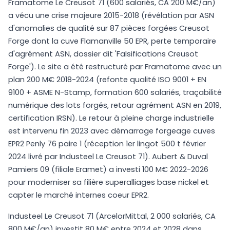
Framatome Le Creusot 71 (600 salariés, CA 200 M€/an)
a vécu une crise majeure 2015-2018 (révélation par ASN
d'anomalies de qualité sur 87 pièces forgées Creusot
Forge dont la cuve Flamanville 50 EPR, perte temporaire
d'agrément ASN, dossier dit 'Falsifications Creusot
Forge'). Le site a été restructuré par Framatome avec un
plan 200 M€ 2018-2024 (refonte qualité ISO 9001 + EN
9100 + ASME N-Stamp, formation 600 salariés, traçabilité
numérique des lots forgés, retour agrément ASN en 2019,
certification IRSN). Le retour à pleine charge industrielle
est intervenu fin 2023 avec démarrage forgeage cuves
EPR2 Penly 76 paire 1 (réception 1er lingot 500 t février
2024 livré par Industeel Le Creusot 71). Aubert & Duval
Pamiers 09 (filiale Eramet) a investi 100 M€ 2022-2026
pour moderniser sa filière superalliages base nickel et
capter le marché internes coeur EPR2.
Industeel Le Creusot 71 (ArcelorMittal, 2 000 salariés, CA
800 M€/an) investit 80 M€ entre 2024 et 2028 dans