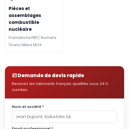
Pièces et
assemblages
combustible
nucléaire
Framatome FBFC Romans
Orano Melox MOX
Demande de devis rapide
Recevez les fabricants français qualifiés sous 24 h
ouvrées.
Nom et société
*
Email professionnel
*