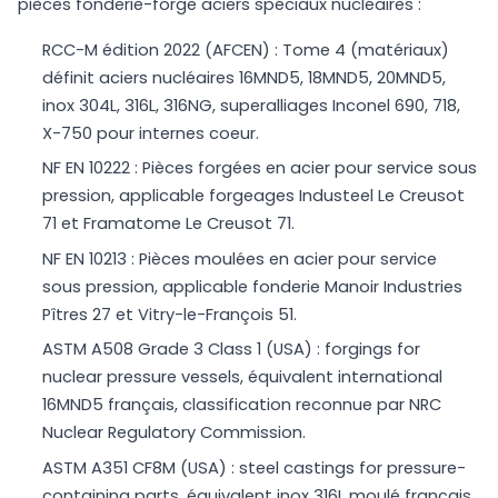
pièces fonderie-forge aciers spéciaux nucléaires :
RCC-M édition 2022 (AFCEN) : Tome 4 (matériaux)
définit aciers nucléaires 16MND5, 18MND5, 20MND5,
inox 304L, 316L, 316NG, superalliages Inconel 690, 718,
X-750 pour internes coeur.
NF EN 10222 : Pièces forgées en acier pour service sous
pression, applicable forgeages Industeel Le Creusot
71 et Framatome Le Creusot 71.
NF EN 10213 : Pièces moulées en acier pour service
sous pression, applicable fonderie Manoir Industries
Pîtres 27 et Vitry-le-François 51.
ASTM A508 Grade 3 Class 1 (USA) : forgings for
nuclear pressure vessels, équivalent international
16MND5 français, classification reconnue par NRC
Nuclear Regulatory Commission.
ASTM A351 CF8M (USA) : steel castings for pressure-
containing parts, équivalent inox 316L moulé français,