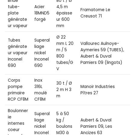
Bride
80 t / Ø
tube-
Acier
4,5 m
Framatome Le
plate
18MND5
épaisse
Creusot 71
générate
forgé
ur 600
ur vapeur
mm
Ø 22
Tubes
Superal
mm L 20
Vallourec Aulnoye-
générate
liage
m / 5
Aymeries 59 (TUBES),
ur vapeur
nickel
800
Aubert & Duval
Inconel
Inconel
tubes/G
Pamiers 09 (lingots)
690
690
V
Corps
Inox
30 t / Ø
pompe
316L
Manoir Industries
2 m H 3
primaire
moulé
Pîtres 27
m
RCP CF8M
CF8M
Boulonner
Superal
5 à 50
ie
liage
kg /
Aubert & Duval
internes
nickel
boulons
Pamiers 09, Les
coeur
Inconel
M30 à
Ancizes 63