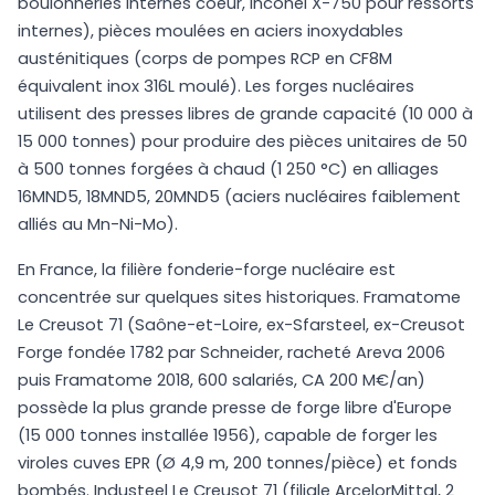
boulonneries internes coeur, Inconel X-750 pour ressorts
internes), pièces moulées en aciers inoxydables
austénitiques (corps de pompes RCP en CF8M
équivalent inox 316L moulé). Les forges nucléaires
utilisent des presses libres de grande capacité (10 000 à
15 000 tonnes) pour produire des pièces unitaires de 50
à 500 tonnes forgées à chaud (1 250 °C) en alliages
16MND5, 18MND5, 20MND5 (aciers nucléaires faiblement
alliés au Mn-Ni-Mo).
En France, la filière fonderie-forge nucléaire est
concentrée sur quelques sites historiques. Framatome
Le Creusot 71 (Saône-et-Loire, ex-Sfarsteel, ex-Creusot
Forge fondée 1782 par Schneider, racheté Areva 2006
puis Framatome 2018, 600 salariés, CA 200 M€/an)
possède la plus grande presse de forge libre d'Europe
(15 000 tonnes installée 1956), capable de forger les
viroles cuves EPR (Ø 4,9 m, 200 tonnes/pièce) et fonds
bombés. Industeel Le Creusot 71 (filiale ArcelorMittal, 2