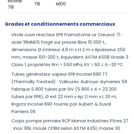
Inconel
718
M100
718
Grades et conditionnements commerciaux
Virole cuve réacteur EPR Framatome Le Creusot 71 :
acier 16MND5 forgé sur presse libre 15 000 t,
dimensions Ø intérieur 4,9 m x H 2 m x épaisseur 250
mm, masse 100-200 t, équivalent ASTM A508 Grade 3
Class 1, propriétés Rm > 550 MPa, KV > 60 J à -20 °C.
Tubes générateur vapeur EPR Inconel 690 TT
(Thermally Treated) : Vallourec Aulnoye-Aymeries 59
fabrique 5 800 tubes par GV (5 800 x 4 = 23 200
tubes par EPR), Ø ext 22 mm x ép 1,1 mm x L 20 m,
lingots Inconel 690 fournis par Aubert & Duval
Pamiers 09.
Corps pompe primaire RCP Manoir Industries Pîtres 27
: inox 316L moulé CF8M selon ASTM A351, masse 30