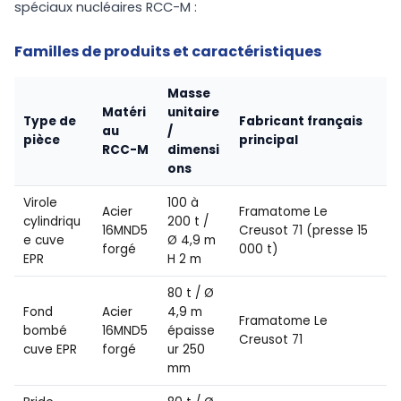
spéciaux nucléaires RCC-M :
Familles de produits et caractéristiques
Masse
Matéri
unitaire
Type de
Fabricant français
au
/
pièce
principal
RCC-M
dimensi
ons
Virole
100 à
Acier
Framatome Le
cylindriqu
200 t /
16MND5
Creusot 71 (presse 15
e cuve
Ø 4,9 m
forgé
000 t)
EPR
H 2 m
80 t / Ø
Fond
Acier
4,9 m
Framatome Le
bombé
16MND5
épaisse
Creusot 71
cuve EPR
forgé
ur 250
mm