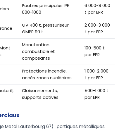
Poutres principales IPE
6 000-8 000
lders
600-1000
t par EPR
GV 400 t, pressuriseur,
2 000-3 000
France
GMPP 90 t
t par EPR
Manutention
-Mont-
100-500 t
combustible et
s
par EPR
composants
Protections incendie,
1 000-2 000
accès zones nucléaires
t par EPR
kerill,
Cloisonnements,
500-1 000 t
supports activés
par EPR
erciaux
e Metal Lauterbourg 67) : portiques métalliques