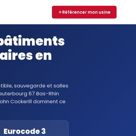
Référencer mon usine
 bâtiments
aires en
tible, sauvegarde et salles
Lauterbourg 67 Bas-Rhin
John Cockerill dominent ce
Eurocode 3