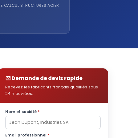
E CALCUL STRUCTURES ACIER
Demande de devis rapide
Recevez les fabricants français qualifiés sous
24 h ouvrées.
Nom et société
*
Email professionnel
*