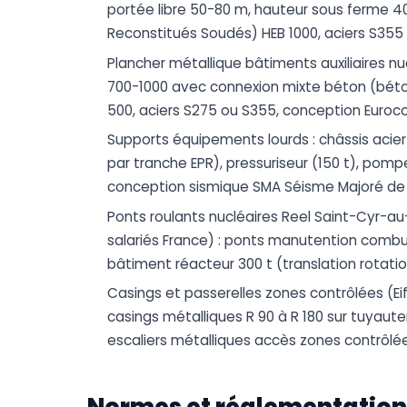
portée libre 50-80 m, hauteur sous ferme 40
Reconstitués Soudés) HEB 1000, aciers S355 
Plancher métallique bâtiments auxiliaires nuc
700-1000 avec connexion mixte béton (béton
500, aciers S275 ou S355, conception Euroc
Supports équipements lourds : châssis acie
par tranche EPR), pressuriseur (150 t), pom
conception sismique SMA Séisme Majoré de S
Ponts roulants nucléaires Reel Saint-Cyr-au-
salariés France) : ponts manutention combus
bâtiment réacteur 300 t (translation rotatio
Casings et passerelles zones contrôlées (Eif
casings métalliques R 90 à R 180 sur tuyaute
escaliers métalliques accès zones contrôlé
Normes et réglementation