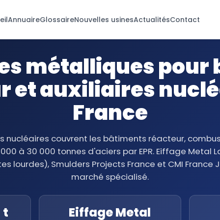
eil
Annuaire
Glossaire
Nouvelles usines
Actualités
Contact
s métalliques pour
r et auxiliaires nuclé
France
 nucléaires couvrent les bâtiments réacteur, combus
00 à 30 000 tonnes d'aciers par EPR. Eiffage Metal 
es lourdes), Smulders Projects France et CMI France 
marché spécialisé.
 t
Eiffage Metal