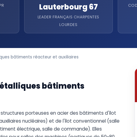
Lauterbourg 67
PR
COD
LEADER FRANÇAIS CHARPENTES
LOURDES
ues bâtiments réacteur et auxiliaires
étalliques bâtiments
 structures porteuses en acier des bâtiments d'îlot
xiliaires nucléaires) et de l'îlot conventionnel (salle
timent électrique, salle de commande). Elles
urdes pour salles des machines (portiques de 50-80