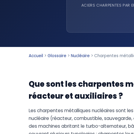
ACIERS CHARPENTES PAR E
Accueil
>
Glossaire
>
Nucléaire
>
Charpentes métalliq
Que sont les charpentes m
réacteur et auxiliaires ?
Les charpentes métalliques nucléaires sont les
nucléaire (réacteur, combustible, sauvegarde, au
des machines abritant le turbo-alternateur, bâ
couvrent plusieurs typologies : charpentes lo