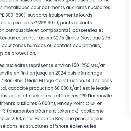
s métalliques pour bâtiments auxiliaires nucléaires
 IPE 300-500), supports équipements lourds
ompes primaires GMPP 90 t), ponts roulants
ion combustible et composants), passerelles et
ériaux courants : aciers S275 (limite élastique 275
6L pour zones humides ou contact eau primaire,
gs de protection.
ues nucléaires représente environ 150-250 M€/an
anville en finition jusqu'en 2024 puis démarrage
Bas-Rhin (filiale Eiffage Construction, 500 salariés
tal, capacité production 60 000 t/an) est le leader
ustrielles et nucléaires : références EPR Flamanville
ents auxiliaires 6 000 t), Hinkley Point C UK en
e 13 (charpentes bâtiment tokamak), positionné
depuis 2013, sites Hoboken Belgique principal plus
sé dans les structures offshore éolien et les