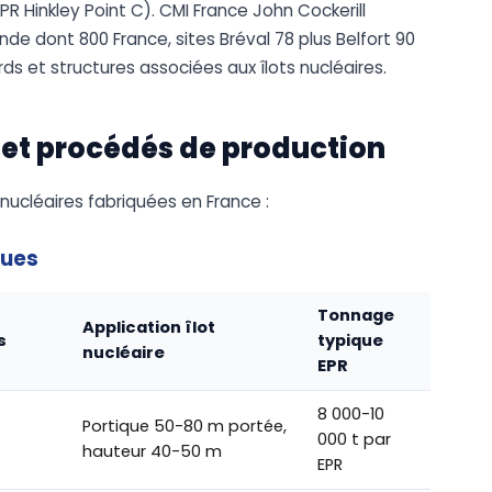
R Hinkley Point C). CMI France John Cockerill
de dont 800 France, sites Bréval 78 plus Belfort 90
ds et structures associées aux îlots nucléaires.
 et procédés de production
nucléaires fabriquées en France :
ques
Tonnage
Application îlot
s
typique
nucléaire
EPR
8 000-10
Portique 50-80 m portée,
000 t par
hauteur 40-50 m
EPR