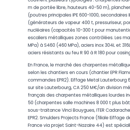
m de portée libre, hauteurs 40-50 m), plancher
(poutres principales IPE 600-1000, secondaires
(générateurs de vapeur 400 t, pressuriseur, p
nucléaires (capacités 10-300 t pour manutent
escaliers métalliques zones contrôlées. Les mat
MPa) à S460 (460 MPa), aciers inox 304L et 31
aciers résistants au feu R 90 à R 180 pour casin
En France, le marché des charpentes métalliq
selon les chantiers en cours (chantier EPR Flam
commandes EPR2). Eiffage Metal Lauterbourg 67 
sur site Lauterbourg, CA 250 M€/an division mé
français des charpentes métalliques lourdes ind
50 (charpentes salle machines 8 000 t plus bâtim
sous-traitance Vinci Bouygues, ITER Cadarach
EPR2. Smulders Projects France (filiale Eiffage 
France via projet Saint-Nazaire 44) est spéciali