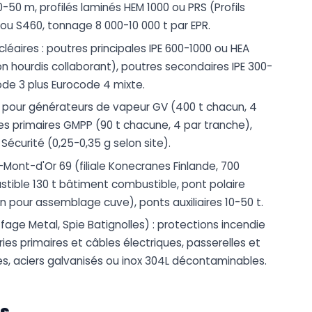
-50 m, profilés laminés HEM 1000 ou PRS (Profils
ou S460, tonnage 8 000-10 000 t par EPR.
léaires : poutres principales IPE 600-1000 ou HEA
 hourdis collaborant), poutres secondaires IPE 300-
ode 3 plus Eurocode 4 mixte.
r pour générateurs de vapeur GV (400 t chacun, 4
pes primaires GMPP (90 t chacune, 4 par tranche),
écurité (0,25-0,35 g selon site).
Mont-d'Or 69 (filiale Konecranes Finlande, 700
tible 130 t bâtiment combustible, pont polaire
n pour assemblage cuve), ponts auxiliaires 10-50 t.
fage Metal, Spie Batignolles) : protections incendie
ries primaires et câbles électriques, passerelles et
es, aciers galvanisés ou inox 304L décontaminables.
s