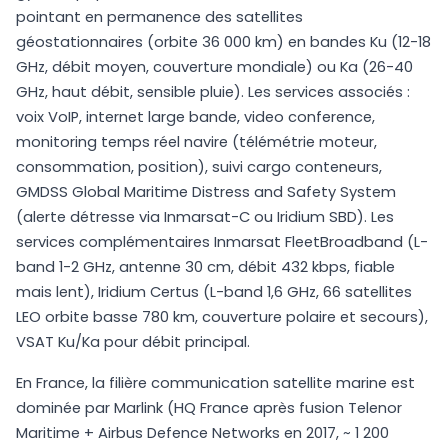
pointant en permanence des satellites
géostationnaires (orbite 36 000 km) en bandes Ku (12-18
GHz, débit moyen, couverture mondiale) ou Ka (26-40
GHz, haut débit, sensible pluie). Les services associés :
voix VoIP, internet large bande, video conference,
monitoring temps réel navire (télémétrie moteur,
consommation, position), suivi cargo conteneurs,
GMDSS Global Maritime Distress and Safety System
(alerte détresse via Inmarsat-C ou Iridium SBD). Les
services complémentaires Inmarsat FleetBroadband (L-
band 1-2 GHz, antenne 30 cm, débit 432 kbps, fiable
mais lent), Iridium Certus (L-band 1,6 GHz, 66 satellites
LEO orbite basse 780 km, couverture polaire et secours),
VSAT Ku/Ka pour débit principal.
En France, la filière communication satellite marine est
dominée par Marlink (HQ France après fusion Telenor
Maritime + Airbus Defence Networks en 2017, ~ 1 200