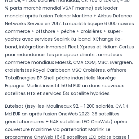
France, ~ 1 200 salariés mondiaux, CA 700 M EUR an, ~ 30
% parts marché mondial VSAT marine) est leader
mondial après fusion Telenor Maritime + Airbus Defence
Networks Service en 2017. La société équipe 6 000 navires
commerce + offshore + pêche + croisières + super-
yachts avec services Sealink Ku-band, XChange Ka-
band, intégration Inmarsat Fleet Xpress et Iridium Certus
pour redondance. Les principaux clients : armateurs
commerce mondiaux Maersk, CMA CGM, MSC, Evergreen,
croisieristes Royal Caribbean MSC Croisières, offshore
TotalEnergies BP Shell, pêche industrielle Norvège
Espagne. Marlink investit 50 M EUR an dans nouveaux
satellites HTS et services 5G satellite hybrides.
Eutelsat (Issy-les-Moulineaux 92, ~ 1 200 salariés, CA 1,4
Md EUR an après fusion OneWeb 2023, 38 satellites
géostationnaires + 648 satellites LEO OneWeb) opère
couverture maritime via partenariat Marlink. Le
programme OneWeb (648 satellites LEO orbite basse 1