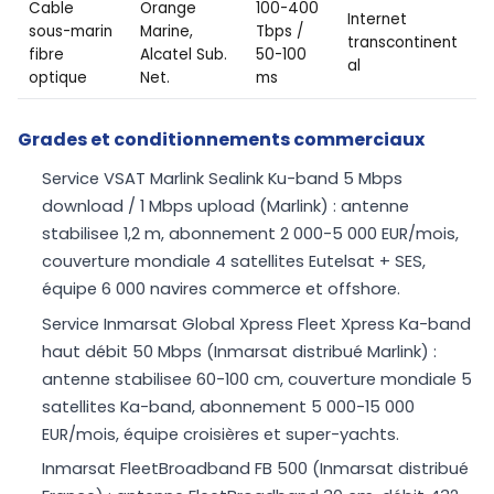
Cable
Orange
100-400
Internet
sous-marin
Marine,
Tbps /
transcontinent
fibre
Alcatel Sub.
50-100
al
optique
Net.
ms
Grades et conditionnements commerciaux
Service VSAT Marlink Sealink Ku-band 5 Mbps
download / 1 Mbps upload (Marlink) : antenne
stabilisee 1,2 m, abonnement 2 000-5 000 EUR/mois,
couverture mondiale 4 satellites Eutelsat + SES,
équipe 6 000 navires commerce et offshore.
Service Inmarsat Global Xpress Fleet Xpress Ka-band
haut débit 50 Mbps (Inmarsat distribué Marlink) :
antenne stabilisee 60-100 cm, couverture mondiale 5
satellites Ka-band, abonnement 5 000-15 000
EUR/mois, équipe croisières et super-yachts.
Inmarsat FleetBroadband FB 500 (Inmarsat distribué