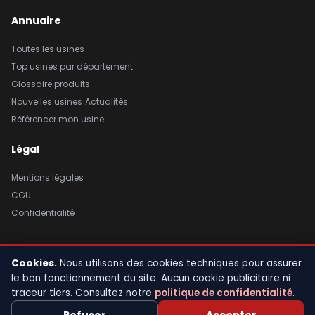
Annuaire
Toutes les usines
Top usines par département
Glossaire produits
Nouvelles usines
Actualités
Référencer mon usine
Légal
Mentions légales
CGU
Confidentialité
Cookies.
Nous utilisons des cookies techniques pour assurer
© 2026 Usine de France. Tous droits réservés. |
Mentions légales
|
le bon fonctionnement du site. Aucun cookie publicitaire ni
CGU
|
Confidentialité
traceur tiers. Consultez notre
politique de confidentialité
.
Fait avec fierté en France