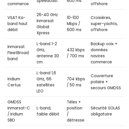
Speedcast
600 ms
commerce
offshore
26-40 GHz
VSAT Ka-
10-100
Croisières,
Inmarsat
band haut
Mbps /
super-yachts,
Global
débit
600 ms
offshore
Xpress
L-band 1-2
Backup voix +
Inmarsat
GHz,
432 kbps
données
FleetBroad
antenne 30
/ 700 ms
navires
band
cm
commerce
L-band 1,6
Couverture
Iridium
GHz, 66
704 kbps
polaire +
Certus
satellites
/ 50 ms
secours GMDSS
LEO
GMDSS
Télex +
Inmarsat-C
L-band,
position
Sécurité SOLAS
/ Iridium
faible débit
/
obligatoire
SBD
détresse