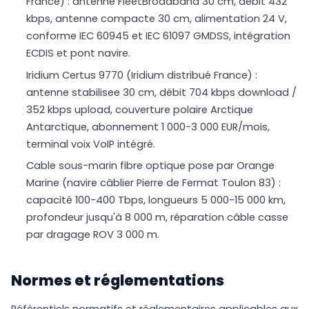
France) : antenne FleetBroadband 30 cm, débit 432
kbps, antenne compacte 30 cm, alimentation 24 V,
conforme IEC 60945 et IEC 61097 GMDSS, intégration
ECDIS et pont navire.
Iridium Certus 9770 (Iridium distribué France) :
antenne stabilisee 30 cm, débit 704 kbps download /
352 kbps upload, couverture polaire Arctique
Antarctique, abonnement 1 000-3 000 EUR/mois,
terminal voix VoIP intégré.
Cable sous-marin fibre optique pose par Orange
Marine (navire câblier Pierre de Fermat Toulon 83) :
capacité 100-400 Tbps, longueurs 5 000-15 000 km,
profondeur jusqu'à 8 000 m, réparation câble casse
par dragage ROV 3 000 m.
Normes et réglementations
Référentiels normatifs et réglementaires applicables aux