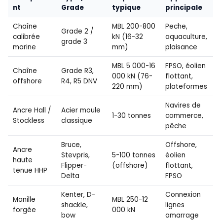
nt
Grade
typique
principale
Chaîne
MBL 200-800
Peche,
Grade 2 /
calibrée
kN (16-32
aquaculture,
grade 3
marine
mm)
plaisance
MBL 5 000-16
FPSO, éolien
Chaîne
Grade R3,
000 kN (76-
flottant,
offshore
R4, R5 DNV
220 mm)
plateformes
Navires de
Ancre Hall /
Acier moule
1-30 tonnes
commerce,
Stockless
classique
pêche
Bruce,
Offshore,
Ancre
Stevpris,
5-100 tonnes
éolien
haute
Flipper-
(offshore)
flottant,
tenue HHP
Delta
FPSO
Kenter, D-
Connexion
Manille
MBL 250-12
shackle,
lignes
forgée
000 kN
bow
amarrage