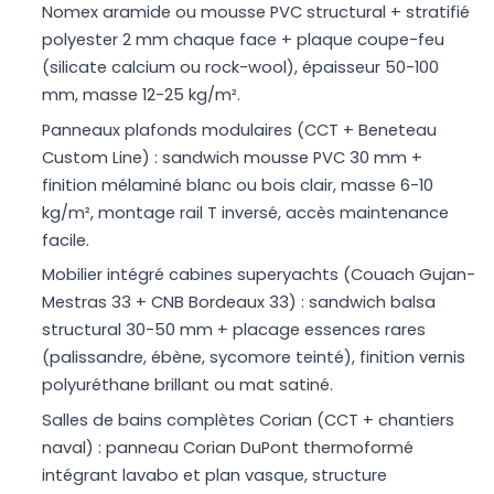
Nomex aramide ou mousse PVC structural + stratifié
polyester 2 mm chaque face + plaque coupe-feu
(silicate calcium ou rock-wool), épaisseur 50-100
mm, masse 12-25 kg/m².
Panneaux plafonds modulaires (CCT + Beneteau
Custom Line) : sandwich mousse PVC 30 mm +
finition mélaminé blanc ou bois clair, masse 6-10
kg/m², montage rail T inversé, accès maintenance
facile.
Mobilier intégré cabines superyachts (Couach Gujan-
Mestras 33 + CNB Bordeaux 33) : sandwich balsa
structural 30-50 mm + placage essences rares
(palissandre, ébène, sycomore teinté), finition vernis
polyuréthane brillant ou mat satiné.
Salles de bains complètes Corian (CCT + chantiers
naval) : panneau Corian DuPont thermoformé
intégrant lavabo et plan vasque, structure