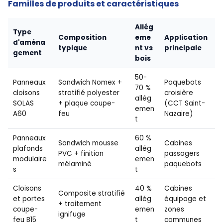
Familles de produits et caractéristiques
Allég
Type
Composition
eme
Application
d'aména
typique
nt vs
principale
gement
bois
50-
Panneaux
Sandwich Nomex +
Paquebots
70 %
cloisons
stratifié polyester
croisière
allég
SOLAS
+ plaque coupe-
(CCT Saint-
emen
A60
feu
Nazaire)
t
Panneaux
60 %
Sandwich mousse
Cabines
plafonds
allég
PVC + finition
passagers
modulaire
emen
mélaminé
paquebots
s
t
Cloisons
40 %
Cabines
Composite stratifié
et portes
allég
équipage et
+ traitement
coupe-
emen
zones
ignifuge
feu B15
t
communes