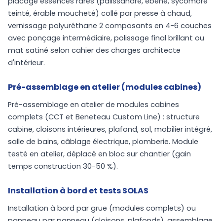
placage essences rares (palissandre, ébène, sycomore
teinté, érable moucheté) collé par presse à chaud,
vernissage polyuréthane 2 composants en 4-6 couches
avec ponçage intermédiaire, polissage final brillant ou
mat satiné selon cahier des charges architecte
d'intérieur.
Pré-assemblage en atelier (modules cabines)
Pré-assemblage en atelier de modules cabines
complets (CCT et Beneteau Custom Line) : structure
cabine, cloisons intérieures, plafond, sol, mobilier intégré,
salle de bains, câblage électrique, plomberie. Module
testé en atelier, déplacé en bloc sur chantier (gain
temps construction 30-50 %).
Installation à bord et tests SOLAS
Installation à bord par grue (modules complets) ou
panneau par panneau (cloisons, plafonds), assemblage