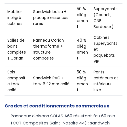
50 %
Superyachts
Mobilier
Sandwich balsa +
allég
(Couach,
intégré
placage essences
emen
CNB
cabines
rares
t
Bordeaux)
Cabines
Salles de
Panneau Corian
40 %
superyachts
bains
thermoformé +
allég
et
complète
structure
emen
paquebots
s Corian
composite
t
VIP
Sols
50 %
Ponts
composit
Sandwich PVC +
allég
extérieurs et
e teck
teck 6-12 mm collé
emen
intérieurs
collé
t
luxe
Grades et conditionnements commerciaux
Panneaux cloisons SOLAS A60 résistant feu 60 min
(CCT Composites Saint-Nazaire 44) : sandwich