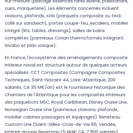
sur-mesure (placage essences rares ebène, palissandre,
cuirs, marqueterie). Les éléments concernés incluent
cloisons, plafonds, sols (parquets composite ou teck
collé sur sandwich), portes coupe-feu, escaliers, mobilier
intégré (lits, tables, dressings), salles de bains
complètes (panneaux Corian thermoformés intégrant
lavabo et plan vasque).
En France, l'écosystème des aménagements composite
intérieur naval est structuré autour de quelques acteurs
spécialisés. CCT Composites (Compagnie Composites
Techniques, Saint-Nazaire 44, Loire-Atlantique, 200
salariés, CA 35 M€/an) est le fournisseur historique des
Chantiers de l'Atlantique pour les composites intérieurs
des paquebots MSC, Royal Caribbean, Disney Cruise Line,
Norwegian Cruise Line (panneaux cloisons, plafonds,
mobilier cabines passagers et équipages). Beneteau
Custom Line (Saint-Gilles-Croix-de-Vie 85, Vendée,
intégré groupe Beneteau 1,5 Md€ CA, 7 800 salariés)