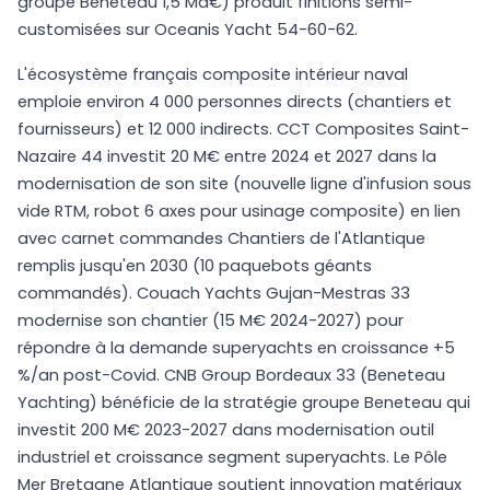
groupe Beneteau 1,5 Md€) produit finitions semi-
customisées sur Oceanis Yacht 54-60-62.
L'écosystème français composite intérieur naval
emploie environ 4 000 personnes directs (chantiers et
fournisseurs) et 12 000 indirects. CCT Composites Saint-
Nazaire 44 investit 20 M€ entre 2024 et 2027 dans la
modernisation de son site (nouvelle ligne d'infusion sous
vide RTM, robot 6 axes pour usinage composite) en lien
avec carnet commandes Chantiers de l'Atlantique
remplis jusqu'en 2030 (10 paquebots géants
commandés). Couach Yachts Gujan-Mestras 33
modernise son chantier (15 M€ 2024-2027) pour
répondre à la demande superyachts en croissance +5
%/an post-Covid. CNB Group Bordeaux 33 (Beneteau
Yachting) bénéficie de la stratégie groupe Beneteau qui
investit 200 M€ 2023-2027 dans modernisation outil
industriel et croissance segment superyachts. Le Pôle
Mer Bretagne Atlantique soutient innovation matériaux