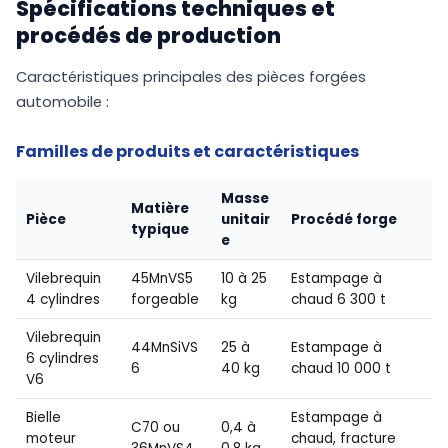
Spécifications techniques et
procédés de production
Caractéristiques principales des pièces forgées
automobile :
Familles de produits et caractéristiques
Masse
Matière
Pièce
unitair
Procédé forge
typique
e
Vilebrequin
45MnVS5
10 à 25
Estampage à
4 cylindres
forgeable
kg
chaud 6 300 t
Vilebrequin
44MnSiVS
25 à
Estampage à
6 cylindres
6
40 kg
chaud 10 000 t
V6
Bielle
Estampage à
C70 ou
0,4 à
moteur
chaud, fracture