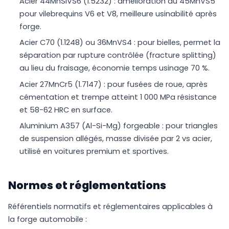
Acier 44MnSiVS6 (1.5232) : amélioration du 45MnVS5
pour vilebrequins V6 et V8, meilleure usinabilité après
forge.
Acier C70 (1.1248) ou 36MnVS4 : pour bielles, permet la
séparation par rupture contrôlée (fracture splitting)
au lieu du fraisage, économie temps usinage 70 %.
Acier 27MnCr5 (1.7147) : pour fusées de roue, après
cémentation et trempe atteint 1 000 MPa résistance
et 58-62 HRC en surface.
Aluminium A357 (Al-Si-Mg) forgeable : pour triangles
de suspension allégés, masse divisée par 2 vs acier,
utilisé en voitures premium et sportives.
Normes et réglementations
Référentiels normatifs et réglementaires applicables à
la forge automobile :