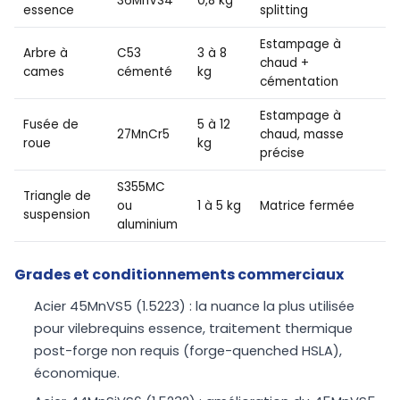
36MnVS4
0,8 kg
essence
splitting
Estampage à
Arbre à
C53
3 à 8
chaud +
cames
cémenté
kg
cémentation
Estampage à
Fusée de
5 à 12
27MnCr5
chaud, masse
roue
kg
précise
S355MC
Triangle de
ou
1 à 5 kg
Matrice fermée
suspension
aluminium
Grades et conditionnements commerciaux
Acier 45MnVS5 (1.5223) : la nuance la plus utilisée
pour vilebrequins essence, traitement thermique
post-forge non requis (forge-quenched HSLA),
économique.