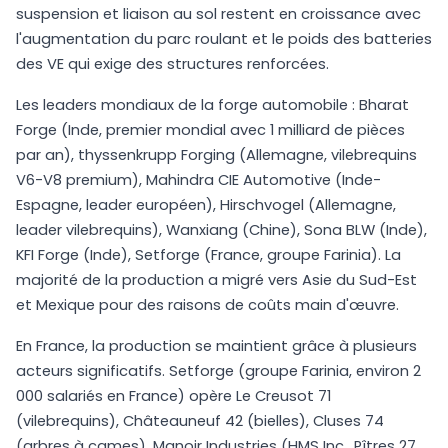
suspension et liaison au sol restent en croissance avec
l'augmentation du parc roulant et le poids des batteries
des VE qui exige des structures renforcées.
Les leaders mondiaux de la forge automobile : Bharat
Forge (Inde, premier mondial avec 1 milliard de pièces
par an), thyssenkrupp Forging (Allemagne, vilebrequins
V6-V8 premium), Mahindra CIE Automotive (Inde-
Espagne, leader européen), Hirschvogel (Allemagne,
leader vilebrequins), Wanxiang (Chine), Sona BLW (Inde),
KFI Forge (Inde), Setforge (France, groupe Farinia). La
majorité de la production a migré vers Asie du Sud-Est
et Mexique pour des raisons de coûts main d'œuvre.
En France, la production se maintient grâce à plusieurs
acteurs significatifs. Setforge (groupe Farinia, environ 2
000 salariés en France) opère Le Creusot 71
(vilebrequins), Châteauneuf 42 (bielles), Cluses 74
(arbres à cames). Manoir Industries (HMS Inc., Pîtres 27